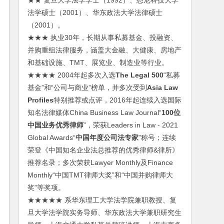
★★ 复旦大学法学学士（1992）、悉尼科技大学
法学硕士（2001）、华东政法大学法律硕士
（2001）。
★★★ 执业30年，长期从事私募基金、投融资、
并购重组法律服务，涵盖大金融、大健康、房地产
和基础设施、TMT、展览业、制造业等行业。
★★★★ 2004年起多次入选
The Legal 500
“私募
基金”和“公司与商业”榜单，并多次受到
Asia Law
Profiles
特别推荐或点评，2016年起连续入选国际
知名法律媒体China Business Law Journal“
100位
中国业务优秀律师
”，荣获Leaders in Law - 2021
Global Awards“
中国年度公司法专家
”称号；连续
荣登《中国知名企业法总推荐的优秀律师&律所》
推荐名录；多次荣获Lawyer Monthly及Finance
Monthly“中国TMT律师大奖”和“中国并购律师大
奖”等奖项。
★★★★★ 系华东理工大学法学院兼职教授、复
旦大学法学院实务导师、华东政法大学兼职研究生