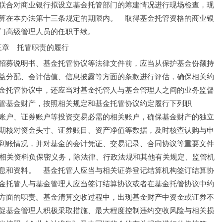
联合对商业银行拟设立基金托管部门的筹建情况进行现场检查，现
算在本办法第十三条规定的期限内。　取得基金托管资格的商业银
门高级管理人员的任职手续。
三章　托管职责的履行
招募说明书、基金托管协议等法律文件前，应当从保护基金份额持
益分配、会计估值、信息披露等方面的条款进行评估，确保相关约
金托管协议中，还应当对基金托管人与基金管理人之间的业务监督
管基金财产，按照相关规定和基金托管协议约定履行下列职
账户、证券账户等投资交易必需的相关账户，确保基金财产的独立
期核对资金头寸、证券账目、资产净值等数据，及时核查认购与申
到账情况，并对基金的会计凭证、交易记录、合同协议等重要文件
和相关资料负保密义务，除法律、行政法规和其他有关规定、监管机
息和资料。　基金托管人应当与相关证券登记结算机构签订结算协
金托管人与基金管理人应当签订结算协议或者在基金托管协议中约
方面的职责。基金清算交收过程中，出现基金财产中资金或证券不
促基金管理人积极采取措施、最大程度控制违约交收风险与相关损