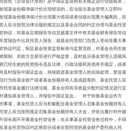
当按照《企业会计准则》及中国证监会的有关规定进行估值核算，
发现基金份额净值计价出现错误的，应当提示基金管理人立即纠
发现基金份额净值计价出现重大错误或者估值出现重大偏离的，应
管人应当按照法律法规的规定以及基金合同的约定办理与基金托管
管协议，对基金定期报告等信息披露文件中有关基金财务报告等信
年度报告中出具托管人报告，就基金托管部门负责人变动等重大事
管协议约定，制定基金投资监督标准与监督流程，对基金合同生效
资限制、关联方交易等进行严格监督，及时提示基金管理人违规风
者已经生效的投资指令违反法律、行政法规和其他有关规定，或者
并及时报告中国证监会，持续跟进基金管理人的后续处理，督促基
信行为给基金财产或者基金份额持有人造成损害的，基金托管人应
所托管基金履行法律法规、基金合同有关收益分配约定情况进行定
时通知基金管理人，并报告中国证监会。　对于转换基金运作方
的事项，基金托管人应当积极配合基金管理人召集基金份额持有人
托管人应当按照规定召集基金份额持有人大会，并依法履行对外披
不得长期不开展基金托管业务；在从事基金托管业务过程中，不得
反基金托管协议约定将部分或者全部托管的基金财产委托他人托