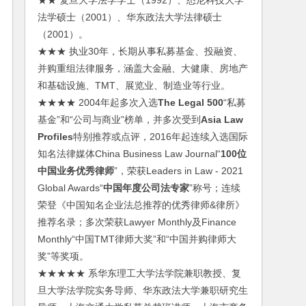
★★ 复旦大学法学学士（1992）、悉尼科技大学
法学硕士（2001）、华东政法大学法律硕士
（2001）。
★★★ 执业30年，长期从事私募基金、投融资、
并购重组法律服务，涵盖大金融、大健康、房地产
和基础设施、TMT、展览业、制造业等行业。
★★★★ 2004年起多次入选
The Legal 500
“私募
基金”和“公司与商业”榜单，并多次受到
Asia Law
Profiles
特别推荐或点评，2016年起连续入选国际
知名法律媒体China Business Law Journal“
100位
中国业务优秀律师
”，荣获Leaders in Law - 2021
Global Awards“
中国年度公司法专家
”称号；连续
荣登《中国知名企业法总推荐的优秀律师&律所》
推荐名录；多次荣获Lawyer Monthly及Finance
Monthly“中国TMT律师大奖”和“中国并购律师大
奖”等奖项。
★★★★★ 系华东理工大学法学院兼职教授、复
旦大学法学院实务导师、华东政法大学兼职研究生