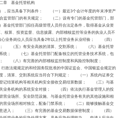
二章　基金托管机构
），应当具备下列条件：　　（一）最近3个会计年度的年末净资产
符合监管部门的有关规定；　　（二）设有专门的基金托管部门，部
）基金托管部门拟任高级管理人员符合法定条件，取得基金从业资
清算、核算、投资监督、信息披露、内部稽核监控等业务的执业人员不
核心业务岗位人员应当具备2年以上托管业务从业经验；　　（四）
；　　（五）有安全高效的清算、交割系统；　　（六）基金托管
系统；　　（七）基金托管部门配备独立的托管业务技术系统，包
；　　（八）有完善的内部稽核监控制度和风险控制制度；　　
、行政法规规定的和经国务院批准的中国证监会、中国银监会规定的
度，清算、交割系统应当符合下列规定：　　（一）系统内证券交
登记结算机构等相关机构安全接收交易结算数据；　　（三）与基
关业务机构的系统安全对接；　　（四）依法执行基金管理人的投
管营业场所、安全防范设施、与基金托管业务有关的其他设施和相
的营业场所相对独立，配备门禁系统；　　（二）能够接触基金交
意进入；　　（三）有完善的基金交易数据保密制度；　　（四）
金托管业务的应急处理方案，具备应急处理能力。　申请人应当向