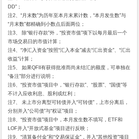
DD”；
注2、“月末数”为历年至本月末累计数，“本月发生数”与
“月末数”都精确到小数点后面两位；
注3、 除“银行存款”外，“投资市值”项下以每月最后一个
市场交易日的市值计算；
注4、“净汇入资金”按照“汇入本金”减去“汇出资金”、“汇出
收益”计算；
注5、 如果QFII有获得批准而尚未结汇的额度，可单独在
“备注”部分进行说明；
注6、“投资市值”项目中，“银行存款”、“股票”、“国债”等
不计入应收利息、股利或红利；
注7、 未上市分离型可转债并入“可转债”，上市分离后，
分别并入“公司债”与“权证”项目；
注8、“投资市值”项目中，本月发生数不填写，ETF和
LOF并入“开放式基金”项目进行反映；
注9、“清算备付金”和“交易保证金”，并入“其他投资”项目