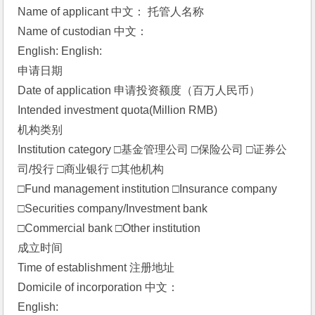
Name of applicant 中文： 托管人名称
Name of custodian 中文：
English: English:
申请日期
Date of application 申请投资额度（百万人民币）
Intended investment quota(Million RMB) 
机构类别
Institution category □基金管理公司 □保险公司 □证券公
司/投行 □商业银行 □其他机构
□Fund management institution □Insurance company 
□Securities company/Investment bank 
□Commercial bank □Other institution 
成立时间
Time of establishment 注册地址
Domicile of incorporation 中文：
English: