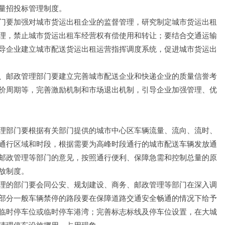
量招投标管理制度。
门要加强对城市货运出租企业的监督管理，研究制定城市货运出租
理，禁止城市货运出租车经营权有偿使用和转让；要结合交通运输
导企业建立城市配送货运出租运营指挥调度系统，促进城市货运出
、邮政管理部门要建立完善城市配送企业和快递企业的质量信誉考
价周期等，完善激励机制和市场退出机制，引导企业加强管理、优
理部门要根据有关部门提供的城市中心区车辆流量、流向、流时、
通行区域和时段，根据需要为高峰时段通行的城市配送车辆发放通
邮政管理等部门的意见，按照通行便利、保障急需和控制总量的原
放制度。
理的部门要会同公安、规划建设、商务、邮政管理等部门在深入调
部分一般车辆禁停的路段要在保障道路交通安全畅通的情况下给予
临时停车位或临时停车港湾；完善标志标线及停车位设置，在大城