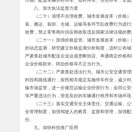
市推广配送车辆分时停车、错时停车、分类停车，全面
　　八、加大执法监督力度
　　（二十）清理不合理收费。城市发展改革（价格）
装、搬运、装卸、仓储、运输等各环节乱收费行为进行
收费，禁止零售商向供应商收取违反国家法律法规的费
　　（二十一）加强价格监管。城市发展改革（价格）
的动态监测，研究建立价格监测分析制度，适时公布城
严肃查处城市配送企业达成垄断协议、串通商定价格和
企业价格欺诈、哄抬价格等不正当行为。
　　（二十二）严肃查处违法行为。城市公安交通管理
时段和路线通行，按照相关规定实施停车作业，减少对
输市场监管，进一步规范运输企业经营行为；会同公安
等严重违法行为，营造良好的车辆通行秩序和市场环境
　　（二十三）落实交通安全主体责任。交通运输、公
全管理制度，加强驾驶人的教育、监督和管理，加强配
任。
　　九、加快科技推广应用