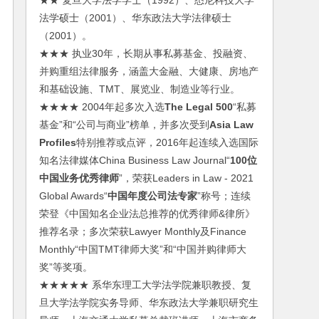
★★ 复旦大学法学学士（1992）、悉尼科技大学
法学硕士（2001）、华东政法大学法律硕士
（2001）。
★★★ 执业30年，长期从事私募基金、投融资、
并购重组法律服务，涵盖大金融、大健康、房地产
和基础设施、TMT、展览业、制造业等行业。
★★★★ 2004年起多次入选
The Legal 500
“私募
基金”和“公司与商业”榜单，并多次受到
Asia Law
Profiles
特别推荐或点评，2016年起连续入选国际
知名法律媒体China Business Law Journal“
100位
中国业务优秀律师
”，荣获Leaders in Law - 2021
Global Awards“
中国年度公司法专家
”称号；连续
荣登《中国知名企业法总推荐的优秀律师&律所》
推荐名录；多次荣获Lawyer Monthly及Finance
Monthly“中国TMT律师大奖”和“中国并购律师大
奖”等奖项。
★★★★★ 系华东理工大学法学院兼职教授、复
旦大学法学院实务导师、华东政法大学兼职研究生