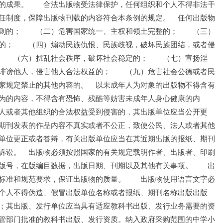
的成果。　　合法出版物受法律保护，任何组织和个人不得非法干
任制度，保障出版物刊载的内容符合本条例的规定。　任何出版物
则的；　　（二）危害国家统一、主权和领土完整的；　　（三）
的；　　（四）煽动民族仇恨、民族歧视，破坏民族团结，或者侵
　　（六）扰乱社会秩序，破坏社会稳定的；　　（七）宣扬淫
诽谤他人，侵害他人合法权益的；　　（九）危害社会公德或者民
家规定禁止的其他内容的。　以未成年人为对象的出版物不得含有
为的内容，不得含有恐怖、残酷等妨害未成年人身心健康的内
人或者其他组织的合法权益受到侵害的，其出版单位应当公开更
期刊发表的作品内容不真实或者不公正，致使公民、法人或者其他
单位更正或者答辩，有关出版单位应当在其近期出版的报纸、期刊
诉讼。　出版物必须按照国家的有关规定载明作者、出版者、印刷
版号，在版编目数据，出版日期、刊期以及其他有关事项。　　出
标准和规范要求，保证出版物的质量。　　出版物使用语言文字必
个人不得伪造、假冒出版单位名称或者报纸、期刊名称出版出版
；其出版、发行单位应当具有适应教科书出版、发行业务需要的资
管部门批准的教科书出版、发行资质。纳入政府采购范围的中学小