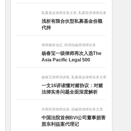
畅销图书榜
私募基金律师实务文章, 私募投资律师实务
浅析有限合伙型私募基金份额
代持
律师服务动态, 跨境投融资律师实务
杨春宝一级律师再次入选The
Asia Pacific Legal 500
杨春宝律师演讲集, 私募基金律师实务文章
一文16讲读懂对赌协议：对赌
法律实务问题全面深度解析
外商投资律师实务, 投融资律师实务文章
中国法院首例BVI公司董事损害
股东利益案代理记