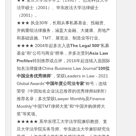
★★ 复旦大学法学学士（1992）、悉尼科技大学
法学硕士（2001）、华东政法大学法律硕士
（2001）。
★★★ 执业30年，长期从事私募基金、投融资、
并购重组法律服务，涵盖大金融、大健康、房地产
和基础设施、TMT、展览业、制造业等行业。
★★★★ 2004年起多次入选
The Legal 500
“私募
基金”和“公司与商业”榜单，并多次受到
Asia Law
Profiles
特别推荐或点评，2016年起连续入选国际
知名法律媒体China Business Law Journal“
100位
中国业务优秀律师
”，荣获Leaders in Law - 2021
Global Awards“
中国年度公司法专家
”称号；连续
荣登《中国知名企业法总推荐的优秀律师&律所》
推荐名录；多次荣获Lawyer Monthly及Finance
Monthly“中国TMT律师大奖”和“中国并购律师大
奖”等奖项。
★★★★★ 系华东理工大学法学院兼职教授、复
旦大学法学院实务导师、华东政法大学兼职研究生