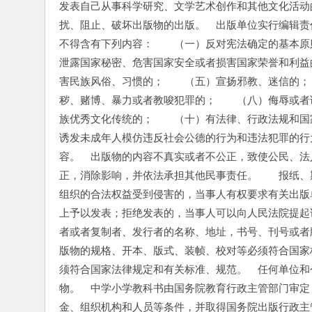
发表自己从事科学研究、文学艺术创作和其他文化活动
扰、阻止、破坏出版物的出版。　出版单位实行编辑责
不得含有下列内容：　　（一）反对宪法确定的基本原
泄露国家秘密、危害国家安全或者损害国家荣誉和利益
害民族风俗、习惯的；　　（五）宣扬邪教、迷信的；
秽、赌博、暴力或者教唆犯罪的；　　（八）侮辱或者
族优秀文化传统的；　　（十）有法律、行政法规和国
诱发未成年人模仿违反社会公德的行为和违法犯罪的行
容。　出版物的内容不真实或者不公正，致使公民、法
正，消除影响，并依法承担其他民事责任。　　报纸、
组织的合法权益受到侵害的，当事人有权要求有关出版
上予以发表；拒绝发表的，当事人可以向人民法院提起
者或者复制者、发行者的名称、地址，书号、刊号或者
版物的规格、开本、版式、装帧、校对等必须符合国家
须符合国家法律规定和有关标准、规范。　任何单位和
物。　中学小学教科书由国务院教育行政主管部门审定
金、组织机构和人员等条件，并取得国务院出版行政主