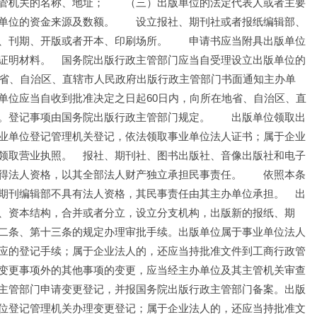
管机关的名称、地址；　　（三）出版单位的法定代表人或者主要
单位的资金来源及数额。　　设立报社、期刊社或者报纸编辑部、
、刊期、开版或者开本、印刷场所。　　申请书应当附具出版单位
证明材料。　国务院出版行政主管部门应当自受理设立出版单位的
由省、自治区、直辖市人民政府出版行政主管部门书面通知主办单
单位应当自收到批准决定之日起60日内，向所在地省、自治区、直
。登记事项由国务院出版行政主管部门规定。　　出版单位领取出
业单位登记管理机关登记，依法领取事业单位法人证书；属于企业
领取营业执照。　报社、期刊社、图书出版社、音像出版社和电子
得法人资格，以其全部法人财产独立承担民事责任。　　依照本条
期刊编辑部不具有法人资格，其民事责任由其主办单位承担。　出
、资本结构，合并或者分立，设立分支机构，出版新的报纸、期
二条、第十三条的规定办理审批手续。出版单位属于事业单位法人
应的登记手续；属于企业法人的，还应当持批准文件到工商行政管
变更事项外的其他事项的变更，应当经主办单位及其主管机关审查
主管部门申请变更登记，并报国务院出版行政主管部门备案。出版
位登记管理机关办理变更登记；属于企业法人的，还应当持批准文