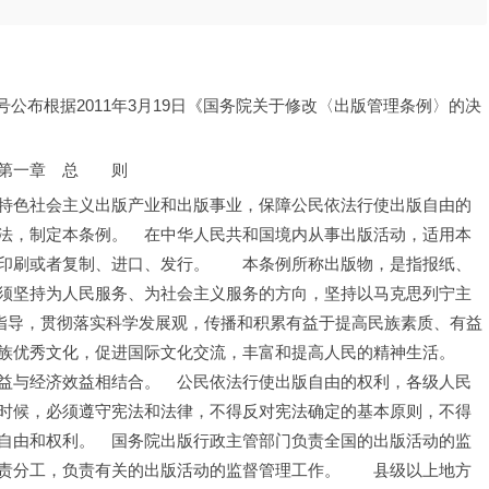
43号公布根据2011年3月19日《国务院关于修改〈出版管理条例〉的决
第一章　总　　则
特色社会主义出版产业和出版事业，保障公民依法行使出版自由的
法，制定本条例。　在中华人民共和国境内从事出版活动，适用本
印刷或者复制、进口、发行。　　本条例所称出版物，是指报纸、
须坚持为人民服务、为社会主义服务的方向，坚持以马克思列宁主
为指导，贯彻落实科学发展观，传播和积累有益于提高民族素质、有益
族优秀文化，促进国际文化交流，丰富和提高人民的精神生活。　
益与经济效益相结合。　公民依法行使出版自由的权利，各级人民
时候，必须遵守宪法和法律，不得反对宪法确定的基本原则，不得
自由和权利。　国务院出版行政主管部门负责全国的出版活动的监
责分工，负责有关的出版活动的监督管理工作。　　县级以上地方