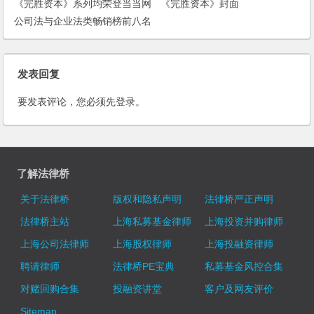
《完胜资本》系列均荣登当当网
《完胜资本》封面
公司法与企业法类畅销榜前八名
发表回复
要发表评论，您必须先
登录
。
了解法律桥
关于法律桥
版权和隐私声明
法律桥严正声明
法律桥主站
上海私募基金律师
上海投资并购律师
上海公司法律师
上海股权律师
上海投融资律师
聘请律师
法律桥PE宝典
私募基金风控合集
对赌回购合集
投融资讲堂
客户及网友评价
Sitemap