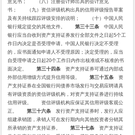
意见书；　　（八）注册会计师出具的会计意见
书；　　（九）资信评级机构出具的信用评级报告草案
及有关持续跟踪评级安排的说明；　　（十）中国人民
银行规定提交的其他文件。　　
第三十三条
　中国人民
银行应当自收到资产支持证券发行全部文件之日起5个工
作日内决定是否受理申请。中国人民银行决定不受理
的，应书面通知申请人不受理原因；决定受理的，应当
自受理申请之日起20个工作日内作出核准或不核准的书
面决定。　　
第三十四条
　资产支持证券可通过内部或
外部信用增级方式提升信用等级。　　
第三十五条
　资
产支持证券在全国银行间债券市场发行与交易应聘请具
有评级资质的资信评级机构，对资产支持证券进行持续
信用评级。　　资信评级机构应保证其信用评级客观公
正。　　
第三十六条
　发行资产支持证券时，发行人应
组建承销团，承销人可在发行期内向其他投资者分销其
所承销的资产支持证券。　　
第三十七条
　资产支持证