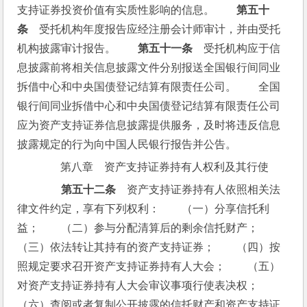
支持证券投资价值有实质性影响的信息。　　
第五十
条
　受托机构年度报告应经注册会计师审计，并由受托
机构披露审计报告。　　
第五十一条
　受托机构应于信
息披露前将相关信息披露文件分别报送全国银行间同业
拆借中心和中央国债登记结算有限责任公司。　　全国
银行间同业拆借中心和中央国债登记结算有限责任公司
应为资产支持证券信息披露提供服务，及时将违反信息
披露规定的行为向中国人民银行报告并公告。
第八章　资产支持证券持有人权利及其行使
第五十二条
　资产支持证券持有人依照相关法
律文件约定，享有下列权利：　　（一）分享信托利
益；　　（二）参与分配清算后的剩余信托财产；　　
（三）依法转让其持有的资产支持证券；　　（四）按
照规定要求召开资产支持证券持有人大会；　　（五）
对资产支持证券持有人大会审议事项行使表决权；　　
（六）查阅或者复制公开披露的信托财产和资产支持证