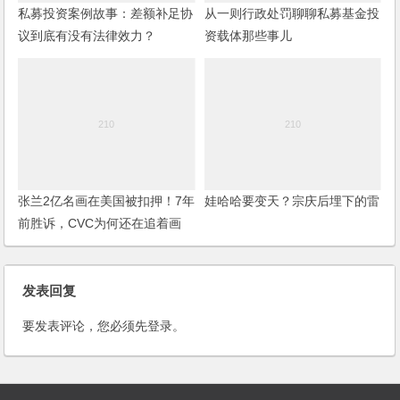
私募投资案例故事：差额补足协
从一则行政处罚聊聊私募基金投
议到底有没有法律效力？
资载体那些事儿
张兰2亿名画在美国被扣押！7年
娃哈哈要变天？宗庆后埋下的雷
前胜诉，CVC为何还在追着画
跑？
发表回复
要发表评论，您必须先
登录
。