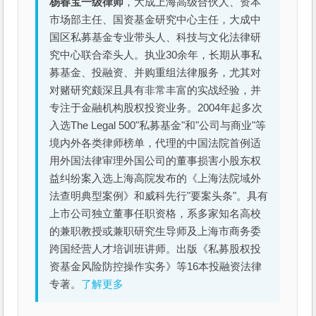
杨春宝一级律师
，大成上海高级合伙人、资本
市场部主任、国资基金研究中心主任，大成中
国区私募基金专业带头人、科技与文化法律研
究中心联合牵头人。执业30余年，长期从事私
募基金、投融资、并购重组法律服务，尤其对
对赌研究颇深且具有非常丰富的实战经验，并
专注于金融机构股权投资业务。2004年起多次
入选The Legal 500"私募基金"和"公司与商业"等
境内外各类律师榜单，代理的中国法院首例适
用外国法律审理外国公司的董事损害小股东权
益纠纷案入选上海高院发布的《上海法院域外
法查明典型案例》和威科先行"要案头条"。具有
上市公司独立董事任职资格，系多家知名高校
的兼职教授或兼职研究生导师及上海市商务委
跨国经营人才培训班讲师。出版《私募股权投
资基金风险防控操作实务》等16本投融资法律
专著。
了解更多