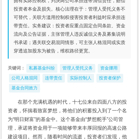
拥有实际控制权，判决两公司承担连带清偿责任，赔偿
投资者本金及损失。核心法理在于：管理人受托义务不
可替代，关联方滥用控制权侵害投资者利益时应承担连
带责任。实务建议：投资者应重点固定合同条款、资金
流向及公告证据，主张管理人违反诚信义务及募集说明
书承诺；遇关联交易混同情形，可主张人格混同或实质
穿透追加股东为被告，维权路径更宽。
关键词：
私募基金纠纷
管理人受托义务
资金挪用
公司人格混同
连带责任
实际控制人
投资者保护
基金合同效力
在那个充满机遇的时代，十七位来自四面八方的投
资者，怀揣着致富梦想，将他们的积蓄投入到了一个名
为“明日财富”的基金中。这个基金由“梦想舵手”公司管
理，承诺将资金用于一项能够带来丰厚回报的高速公路
建设项目。然而，随着时间的流逝，投资者们发现，他