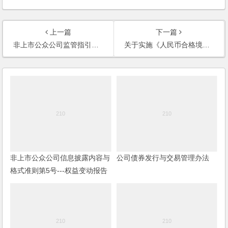
上一篇
下一篇
非上市公众公司监管指引第1号——信息披露
关于实施《人民币合格境外机构投资者境内证券投资试点办法》的规定
非上市公众公司信息披露内容与
公司债券发行与交易管理办法
格式准则第5号---权益变动报告
书、收购报告书和要约收购报告
书