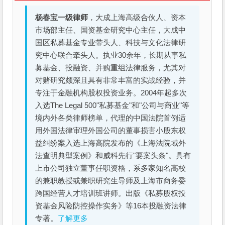
杨春宝一级律师
，大成上海高级合伙人、资本
市场部主任、国资基金研究中心主任，大成中
国区私募基金专业带头人、科技与文化法律研
究中心联合牵头人。执业30余年，长期从事私
募基金、投融资、并购重组法律服务，尤其对
对赌研究颇深且具有非常丰富的实战经验，并
专注于金融机构股权投资业务。2004年起多次
入选The Legal 500"私募基金"和"公司与商业"等
境内外各类律师榜单，代理的中国法院首例适
用外国法律审理外国公司的董事损害小股东权
益纠纷案入选上海高院发布的《上海法院域外
法查明典型案例》和威科先行"要案头条"。具有
上市公司独立董事任职资格，系多家知名高校
的兼职教授或兼职研究生导师及上海市商务委
跨国经营人才培训班讲师。出版《私募股权投
资基金风险防控操作实务》等16本投融资法律
专著。
了解更多