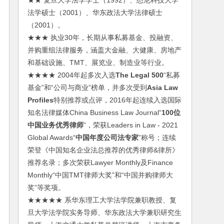
★★ 复旦大学法学学士（1992）、悉尼科技大学
法学硕士（2001）、华东政法大学法律硕士
（2001）。
★★★ 执业30年，长期从事私募基金、投融资、
并购重组法律服务，涵盖大金融、大健康、房地产
和基础设施、TMT、展览业、制造业等行业。
★★★★ 2004年起多次入选
The Legal 500
“私募
基金”和“公司与商业”榜单，并多次受到
Asia Law
Profiles
特别推荐或点评，2016年起连续入选国际
知名法律媒体China Business Law Journal“
100位
中国业务优秀律师
”，荣获Leaders in Law - 2021
Global Awards“
中国年度公司法专家
”称号；连续
荣登《中国知名企业法总推荐的优秀律师&律所》
推荐名录；多次荣获Lawyer Monthly及Finance
Monthly“中国TMT律师大奖”和“中国并购律师大
奖”等奖项。
★★★★★ 系华东理工大学法学院兼职教授、复
旦大学法学院实务导师、华东政法大学兼职研究生