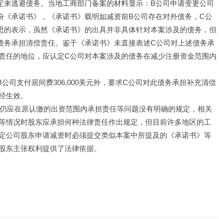
定来逃避债务。当地工商部门备案的材料显示：B公司申请变更公司
份《承诺书》，《承诺书》载明如减资前B公司存在对外债务，C公
思的表示，虽然《承诺书》的出具并非具体针对本案涉及的债务，但
债务承担清偿责任。鉴于《承诺书》未直接表述C公司对上述债务承
责任的地位，应认定C公司对本案涉及的债务在减少注册资金范围内
判令B公司支付居间费306,000美元外，要求C公司对此债务承担补充清偿
经生效。
金后是否仍应在原认缴的出资范围内承担责任等问题没有明确的规定，相关
等情况时股东应承担何种法律责任作出规定，但目前许多地区的工
定公司股东申请减资时必须提交类似本案中所提及的《承诺书》等
股东主张权利提供了法律依据。