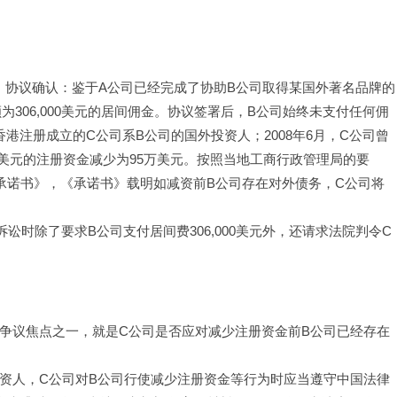
间协议》，协议确认：鉴于A公司已经完成了协助B公司取得某国外著名品牌的
306,000美元的居间佣金。协议签署后，B公司始终未支付任何佣
港注册成立的C公司系B公司的国外投资人；2008年6月，C公司曾
万美元的注册资金减少为95万美元。按照当地工商行政管理局的要
承诺书》，《承诺书》载明如减资前B公司存在对外债务，C公司将
提起诉讼时除了要求B公司支付居间费306,000美元外，还请求法院判令C
案时的争议焦点之一，就是C公司是否应对减少注册资金前B公司已经存在
国外投资人，C公司对B公司行使减少注册资金等行为时应当遵守中国法律