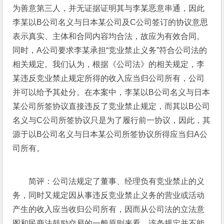
为善意第三人，并无证据证明其与李某恶意串通，因此
李某以B公司名义与日本某公司及C公司签订的协议意思
表示真实、主体和合同内容均合法，故应为有效合同。
同时，A公司要求李某承担“竞业禁止义务”符合公司法的
相关规定。我们认为，根据《公司法》的相关规定，李
某违反竞业禁止规定所得的收入应当归公司所有，公司
并可以给予其处分。在本案中，李某以B公司名义与日本
某公司所签协议直接违反了竞业禁止规定，而其以B公司
名义与C公司所签协议只是为了履行前一协议，因此，其
源于以B公司名义与日本某公司所签协议所得应当归A公
司所有。
简评：公司法规定了董事、经理负有竞业禁止的义
务，同时又规定因从事违反竞业禁止义务的营业或活动
产生的收入应当收归公司所有，因而从公司法的立法意
图和民商法鼓励交易的一般原则来看，该条规定并不能