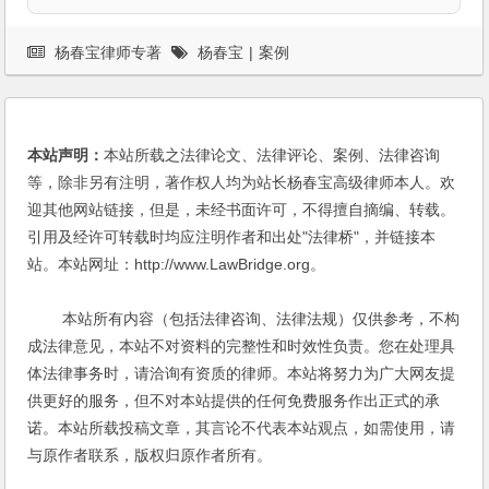
杨春宝律师专著
杨春宝
|
案例
本站声明：
本站所载之法律论文、法律评论、案例、法律咨询
等，除非另有注明，著作权人均为站长杨春宝高级律师本人。欢
迎其他网站链接，但是，未经书面许可，不得擅自摘编、转载。
引用及经许可转载时均应注明作者和出处"法律桥"，并链接本
站。本站网址：http://www.LawBridge.org。
本站所有内容（包括法律咨询、法律法规）仅供参考，不构
成法律意见，本站不对资料的完整性和时效性负责。您在处理具
体法律事务时，请洽询有资质的律师。本站将努力为广大网友提
供更好的服务，但不对本站提供的任何免费服务作出正式的承
诺。本站所载投稿文章，其言论不代表本站观点，如需使用，请
与原作者联系，版权归原作者所有。