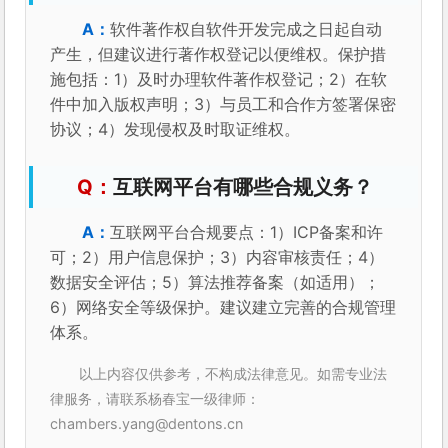
软件著作权自软件开发完成之日起自动
产生，但建议进行著作权登记以便维权。保护措
施包括：1）及时办理软件著作权登记；2）在软
件中加入版权声明；3）与员工和合作方签署保密
协议；4）发现侵权及时取证维权。
互联网平台有哪些合规义务？
互联网平台合规要点：1）ICP备案和许
可；2）用户信息保护；3）内容审核责任；4）
数据安全评估；5）算法推荐备案（如适用）；
6）网络安全等级保护。建议建立完善的合规管理
体系。
以上内容仅供参考，不构成法律意见。如需专业法
律服务，请联系杨春宝一级律师：
chambers.yang@dentons.cn