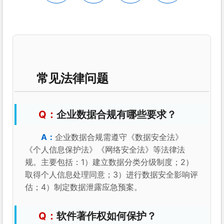
常见法律问题
企业数据合规有哪些要求？
企业数据合规需遵守《数据安全法》
《个人信息保护法》《网络安全法》等法律法
规。主要包括：1）建立数据分类分级制度；2）
取得个人信息处理同意；3）进行数据安全影响评
估；4）制定数据泄露应急预案。
软件著作权如何保护？