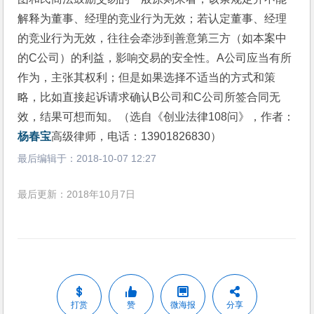
解释为董事、经理的竞业行为无效；若认定董事、经理
的竞业行为无效，往往会牵涉到善意第三方（如本案中
的C公司）的利益，影响交易的安全性。A公司应当有所
作为，主张其权利；但是如果选择不适当的方式和策
略，比如直接起诉请求确认B公司和C公司所签合同无
效，结果可想而知。（选自《创业法律108问》，作者：
杨春宝
高级律师，电话：13901826830）
最后编辑于：
2018-10-07 12:27
最后更新：2018年10月7日
打赏
赞
微海报
分享