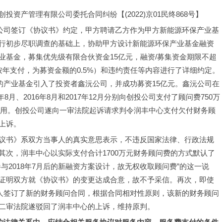
资产管理有限公司委托合同纠纷【(2022)京01民终868号】
投公司签订《协议书》约定，甲方聘请乙方作为甲方新能源环保产业基
行初步尽职调查的基础上，协助甲方设计新能源环保产业基金融资
业基金，募集优先级有限合伙资金15亿元，融资/募集资金期限不超
年支付，为募资金额的0.5%）和违约责任等内容进行了详细约定。
立的产业基金引入了投资者鑫沅公司，并成功募资15亿元。鑫沅公司在
8月、2016年8月和2017年12月分别向创投公司支付了顾问费750万
何费用。创投公司遂向一审法院起诉请求判令润丰中心支付欠付财务顾
上诉。
议书》系双方当事人的真实意思表示，不违反国家法律、行政法规
次，润丰中心以实际支付合计1700万元财务顾问费的方式默认了
与2018年7月后的新融资方案设计，故无权收取顾问费”的这一说
证明双方就《协议书》的变更达成合意，故不予采信。再次，即使
外人签订了新的财务顾问合同，根据合同相对性原则，该新的财务顾问
二审法院遂驳回了润丰中心的上诉，维持原判。