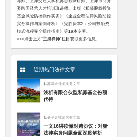
导师、上海交通大学私募总裁班讲师、上海市商务
委跨国经营人才培训班讲师。出版《私募股权投资
基金风险防控操作实务》《企业全程法律风险防控
实务操作与案例评析》《完胜资本2：公司投融资
模式流程完全操作指南》等
16本
专著。
>>>点击上方“
主持律师
”栏目获取更多信息。
近期热门法律文章
私募基金律师实务文章
浅析有限合伙型私募基金份额
代持
私募基金律师实务文章
一文16讲读懂对赌协议：对赌
法律实务问题全面深度解析