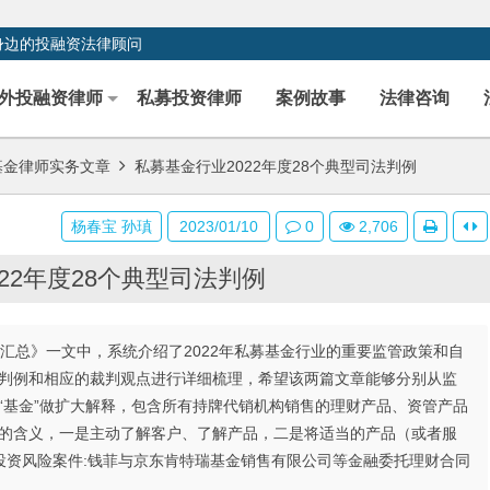
身边的投融资法律顾问
外投融资律师
私募投资律师
案例故事
法律咨询
基金律师实务文章
私募基金行业2022年度28个典型司法判例
杨春宝 孙瑱
2023/01/10
0
2,706
22年度28个典型司法判例
策汇总》一文中，系统介绍了2022年私募基金行业的重要监管政策和自
司法判例和相应的裁判观点进行详细梳理，希望该两篇文章能够分别从监
的“基金”做扩大解释，包含所有持牌代销机构销售的理财产品、资管产品
面的含义，一是主动了解客户、了解产品，二是将适当的产品（或者服
投资风险案件:钱菲与京东肯特瑞基金销售有限公司等金融委托理财合同