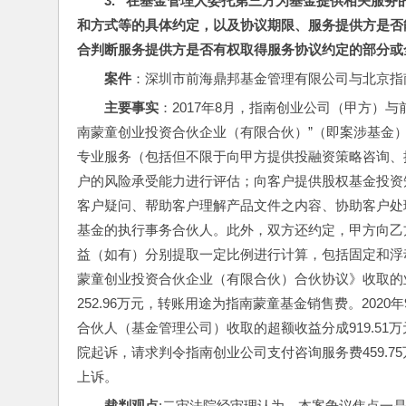
3.   在基金管理人委托第三方为基金提供相关
和方式等的具体约定，以及协议期限、服务提供方是否
合判断服务提供方是否有权取得服务协议约定的部分或
案件
：深圳市前海鼎邦基金管理有限公司与北京指南创
主要事实
：2017年8月，指南创业公司（甲方）
南蒙童创业投资合伙企业（有限合伙）”（即案涉基金
专业服务（包括但不限于向甲方提供投融资策略咨询、
户的风险承受能力进行评估；向客户提供股权基金投资
客户疑问、帮助客户理解产品文件之内容、协助客户处
基金的执行事务合伙人。此外，双方还约定，甲方向乙
益（如有）分别提取一定比例进行计算，包括固定和浮
蒙童创业投资合伙企业（有限合伙）合伙协议》收取的业
252.96万元，转账用途为指南蒙童基金销售费。202
合伙人（基金管理公司）收取的超额收益分成919.5
院起诉，请求判令指南创业公司支付咨询服务费459.
上诉。
裁判观点
:二审法院经审理认为，本案争议焦点一