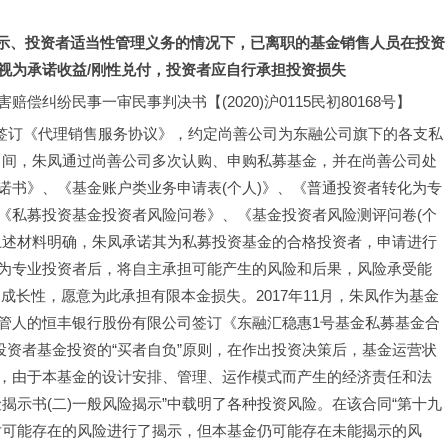
风险揭示、投资者适当性管理义务的情况下，已离职的基金销售人员在投资
视为承诺收益/刚性兑付，投资者应自行承担投资损失
纠纷民事一审民事判决书【(2020)沪0115民初80168号】
公司签订《代理销售服务协议》，约定尚善公司为东融公司旗下的各支私
年6月间，朱凤通过尚善公司多次认购、申购私募基金，并在尚善公司处
诺书》、《基金账户类业务申请表(个人)》、《普通投资者转化为专
《私募投资基金投资者风险问卷》、《基金投资者风险测评问卷(个
上述材料明确，朱凤承诺其为私募投资基金的合格投资者，申请进行
为专业投资者后，将自主承担可能产生的风险和后果，风险承受能
成长性，愿意为此承担有限本金损失。2017年11月，朱凤作为基金
管人的恒丰银行股份有限公司签订《东融汇稳惠1号基金私募基金合
投资者基金投资的“买者自负”原则，在作出投资决策后，基金运营状
，由于本基金的设计安排、管理、运作模式而产生的经济责任和法
揭示书(二)一般风险揭示”中载明了各种投资风险。在该合同“第十九
对可能存在的风险进行了揭示，但本基金仍可能存在未能揭示的风