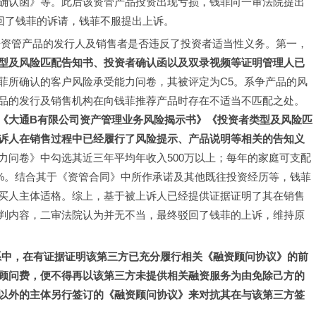
确认函》等。此后该资管产品投资出现亏损，钱菲向一审法院提出
回了钱菲的诉请，钱菲不服提出上诉。
争资管产品的发行人及销售者是否违反了投资者适当性义务。第一，
型及风险匹配告知书、投资者确认函以及双录视频等证明管理人已
菲所确认的客户风险承受能力问卷，其被评定为C5。系争产品的风
品的发行及销售机构在向钱菲推荐产品时存在不适当不匹配之处。
《大通B有限公司资产管理业务风险揭示书》《投资者类型及风险匹
诉人在销售过程中已经履行了风险提示、产品说明等相关的告知义
力问卷》中勾选其近三年平均年收入500万以上；每年的家庭可支配
0%。结合其于《资管合同》中所作承诺及其他既往投资经历等，钱菲
买人主体适格。综上，基于被上诉人已经提供证据证明了其在销售
判内容，二审法院认为并无不当，最终驳回了钱菲的上诉，维持原
关系中，在有证据证明该第三方已充分履行相关《融资顾问协议》的前
顾问费，便不得再以该第三方未提供相关融资服务为由免除己方的
以外的主体另行签订的《融资顾问协议》来对抗其在与该第三方签