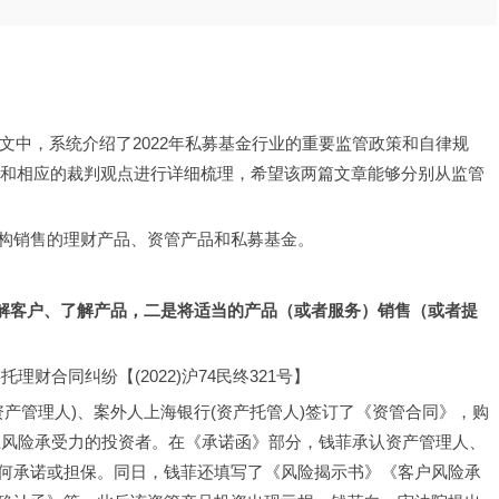
一文中，系统介绍了2022年私募基金行业的重要监管政策和自律规
法判例和相应的裁判观点进行详细梳理，希望该两篇文章能够分别从监管
销机构销售的理财产品、资管产品和私募基金。
了解客户、了解产品，二是将适当的产品（或者服务）销售（或者提
财合同纠纷【(2022)沪74民终321号】
司(资产管理人)、案外人上海银行(资产托管人)签订了《资管合同》，购
上风险承受力的投资者。在《承诺函》部分，钱菲承认资产管理人、
何承诺或担保。同日，钱菲还填写了《风险揭示书》《客户风险承