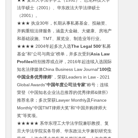
★★ 复旦大学法学学士（1992）、悉尼科技大学
法学硕士（2001）、华东政法大学法律硕士
（2001）。
★★★ 执业30年，长期从事私募基金、投融资、
并购重组法律服务，涵盖大金融、大健康、房地产
和基础设施、TMT、展览业、制造业等行业。
★★★★ 2004年起多次入选
The Legal 500
“私募
基金”和“公司与商业”榜单，并多次受到
Asia Law
Profiles
特别推荐或点评，2016年起连续入选国际
知名法律媒体China Business Law Journal“
100位
中国业务优秀律师
”，荣获Leaders in Law - 2021
Global Awards“
中国年度公司法专家
”称号；连续
荣登《中国知名企业法总推荐的优秀律师&律所》
推荐名录；多次荣获Lawyer Monthly及Finance
Monthly“中国TMT律师大奖”和“中国并购律师大
奖”等奖项。
★★★★★ 系华东理工大学法学院兼职教授、复
旦大学法学院实务导师、华东政法大学兼职研究生