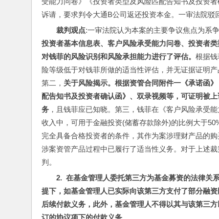
受能力问卷》《投资者类型及风险匹配告知书及投资者
诉请，要求判令大通B公司返还投资本金。一审法院驳
裁判观点
:一审法院认为本案的主要争议焦点为系
投资者基本信息表、客户风险承受能力问卷、投资者类
对钱菲的风险识别和风险承担能力进行了评估。
根据钱
险等级低于对钱菲所做的适当性评估，并无证据证明产
第二，
关于风险揭示。根据资管合同附件一《承诺函》
配告知书及投资者确认函》、双录视频等，可证明被上
务
，且钱菲应已知晓。第三，钱菲在《客户风险承受能
收入中，可用于金融投资(储蓄存款除外)的比例大于5
完全具备合格投资者的条件，其作为案涉理财产品的购
涉案资管产品过程中已履行了适当性义务。对于上述裁
判。
2.  在基金管理人委托第三方为基金募资的法律
提下，如基金管理人已实际向该第三方支付了部分融资
后续付款义务，此外，基金管理人不得以其与该第三方
订的协议项下的付款义务