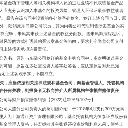
本基金项下管理人等相关机构和人员的过往业绩不代表该基金产品
人应充分认识加入本基金的投资风险，管理人不保证最低收益或者
万元。原告在该合同中设置的多处签字处签名。签订上述合同当日，原
此外，陆娟原系尚善公司职员，其为尚善公司代理销售涉案基金的实
金未清算完毕，朱凤其未获上述基金的收益分配款。遂朱凤向法院起诉，
融风险的方式引诱其购买涉案基金等为由，要求判令尚善公司支付
司上述债务承担连带责任。
公告书、原告与东融公司签订的基金申购合同中，多次明确该基金
的可能，原告在多处需投资人签字处签名，应认定原告对此已知
否定上述客观事实，不能成立。
财产损失，应当依据相关法律法规和基金合同，向基金管理人、托管机构
在任何关联，则投资者无权向推介人所属机构主张损害赔偿责任
等财产损害赔偿纠纷【(2022)辽02民终102号】
司大连分公司负责人的葛明媚介绍，于2018年4月支付300万元购
管理人为上海通江资产管理有限公司，基金托管机构为恒泰证券股份有
基金管理人资格，任宏妮向其主张返还投资款和利息未果，便将上