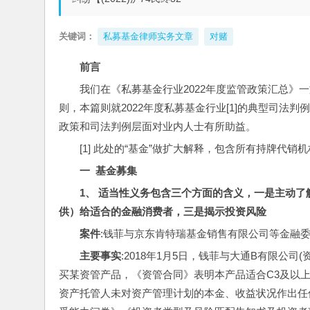
关键词：
私募基金律师实务文章
对赌
前言
我们在《私募基金行业2022年度监管政策汇总》
则，本篇则就2022年度私募基金行业[1]的典型司
政策和司法判例层面对业内人士有所助益。
[1] 此处的“基金”做扩大解释，包含所有持牌代
一  
基金募集
1、 适当性义务包含三个方面的含义，一是主动
供）给适合的金融消费者，三是揭示投资风险
案件
:钱菲与京东肯特瑞基金销售有限公司等金融委托理
主要事实
:2018年1月5日，钱菲与大通B有限公
买某资管产品，《资管合同》表明本产品适合C3及以
资产托管人未对资产管理计划的本金、收益状况作出任