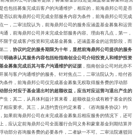
是也包括募集完成后客户的沟通维护，相应的，前海鼎邦公司是否
是否以前海鼎邦公司完成全部服务内容为条件，前海鼎邦公司完成
点一，二审法院认为，前海鼎邦公司的服务应涵盖基金募集和运营
沟通，前海鼎邦公司并未完成全部服务内容。理由有几点，第一，
不限于促成客户投资和完成基金募集，还涵盖基金的运营阶段，而
第二，
协议约定的服务期限为十年，显然前海鼎邦公司提供的服务
司
明确承认其服务内容包括给指南创业公司介绍投资人和维护投资
基金募集完成后其与客户沟通维护的证据
，指南创业公司对此亦不
开展与客户沟通维护的服务。针对焦点二，二审法院认为，给付咨
为条件，前海鼎邦公司仅完成基金募集无权取得服务费的浮动部
动部分对应于基金退出时的超额收益，应当对应运营与退出产生的
产生；其二，从具体利益计算来看，超额收益分成有赖于基金的投
了相应要求。其三，从违约责任约定来看，《咨询服务协议》约
，如果前海鼎邦公司在未完成基金募集后相应服务的情况下，还可
上，应认定前海鼎邦公司全面履行合同义务和蒙童基金到期结算并
浮动部分咨询服务费的必要条件，二者缺一不可。二审法院遂驳回