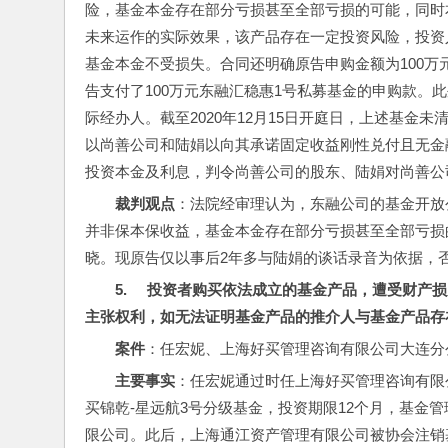
险，基金本金存在部分亏损甚至全部亏损的可能，同时
未来运作的实际效果，该产品存在一定投资风险，投资
基金本金不受损失。合同还明确原告申购金额为100
告支付了100万元东融汇稳惠1号私募基金的申购款。
际经办人。截至2020年12月15日开庭日，上述基
以尚善公司和陆娟以向其承诺固定收益刚性兑付且无金
投资本金及利息，判令尚善公司的股东、陆娟对尚善公
裁判观点
：法院经审理认为，东融公司的基金开放
并非保本保收益，基金本金存在部分亏损甚至全部亏损
晓。现原告仅以事后2年多与陆娟的谈话录音为依据，
5.     投资者购买依法成立的基金产品，遭受
主张权利，如无法证明基金产品的推介人与基金产品存
案件
：任宏妮、上海好买管理咨询有限公司大连分公司
主要事实
：任宏妮通过时任上海好买管理咨询有限公
买锦乾-星远航3号分级基金，投资期限12个月，基金
限公司。此后，上海通江资产管理有限公司被协会注销