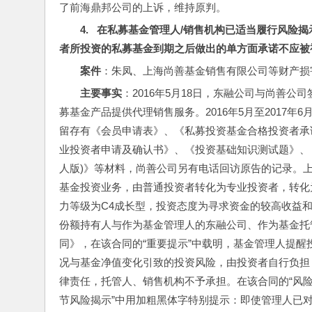
了前海鼎邦公司的上诉，维持原判。
4.   在私募基金管理人/销售机构已适当履行
者所投资的私募基金到期之后做出的单方面承诺不应被
案件
：朱凤、上海尚善基金销售有限公司等财产损害赔偿
主要事实
：2016年5月18日，东融公司与尚善
募基金产品提供代理销售服务。2016年5月至2017
留存有《会员申请表》、《私募投资基金合格投资者承
业投资者申请及确认书》、《投资基础知识测试题》、
人版)》等材料，尚善公司另有电话回访原告的记录。
基金投资业务，由普通投资者转化为专业投资者，转化
力等级为C4成长型，投资态度为寻求资金的较高收益和
份额持有人与作为基金管理人的东融公司、作为基金托
同》，在该合同的“重要提示”中载明，基金管理人提醒
况与基金净值变化引致的投资风险，由投资者自行负担
律责任，托管人、销售机构不予承担。在该合同的“风险
节风险揭示”中用加粗黑体字特别提示：即使管理人已