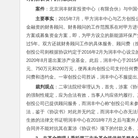
案件
：北京润丰财富投资中心（有限合伙）与中国创投
主要事实
：2015年7月，甲方润丰中心与乙方创
金融资的财务顾问。财务顾问的工作范围系在对甲方进
方案或募集资金方案，即，为甲方设立的新能源环保产
过5年。双方还就财务顾问工作的具体服务、顾问费（按
创投公司则根据协议约定于2016年2月为润丰中心设
2020年8月退出案涉产业基金。此后，润丰中心于2015年
元、750万元和200万元，便再未向创投公司支付任
问费和违约金。一审创投公司胜诉，润丰中心不服提出
裁判观点
：二审法院经审理认为，首先，涉案《协
的强制性规定，应为合法有效，当事人均应依约履行。其
创投公司已提供顾问服务，而润丰中心称“创投公司未参
法，鉴于《协议书》对此并无约定，而润丰中心亦无法
生效的法律文书证明润丰中心在2018年7月之后与案
合同并不能对抗其在案涉《协议书》项下的付款义务。