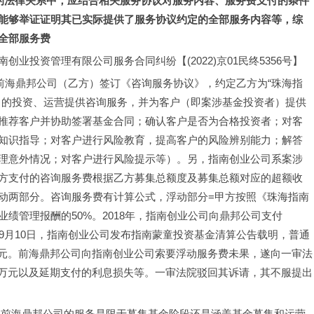
服务的法律关系中，应结合相关服务协议对服务内容、服务费支付的条件
能够举证证明其已实际提供了服务协议约定的全部服务内容等，综
全部服务费
业投资管理有限公司服务合同纠纷【(2022)京01民终5356号】
与前海鼎邦公司（乙方）签订《咨询服务协议》，约定乙方为“珠海指
）的投资、运营提供咨询服务，并为客户（即案涉基金投资者）提供
推荐客户并协助签署基金合同；确认客户是否为合格投资者；对客
知识指导；对客户进行风险教育，提高客户的风险辨别能力；解答
理意外情况；对客户进行风险提示等）。另，指南创业公司系案涉
方支付的咨询服务费根据乙方募集总额度及募集总额对应的超额收
动两部分。咨询服务费有计算公式，浮动部分=甲方按照《珠海指南
绩管理报酬的50%。2018年，指南创业公司向鼎邦公司支付
0年9月10日，指南创业公司发布指南蒙童投资基金清算公告载明，普通
1万元。前海鼎邦公司向指南创业公司索要浮动服务费未果，遂向一审法
75万元以及延期支付的利息损失等。一审法院驳回其诉请，其不服提出
是前海鼎邦公司的服务是限于募集基金阶段还是涵盖基金募集和运营