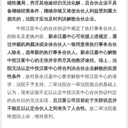
续性僵局，穷尽其他途径仍无法化解，且合伙企业不具
备继续经营条件，继续存续又将使合伙人利益受到重大
损失的，法院才应当及时判决解散合伙企业。
中投汉富中心的合伙协议中规定了执行事务合伙人
的除名及更换内容，
新余汉嘉中心可依据上述规定，通
过仲裁机构裁决或全体合伙人一致同意将执行事务合伙
人除名，选举新的执行事务合伙人。新余汉嘉中心解散
中投汉富中心的主张并非穷尽其他救济途径。综上，法
院无法认定中投汉富中心符合判决合伙企业解散的实质
性条件
，故对新余汉嘉中心要求解散中投汉富中心的请
求，法院不予支持。二审法院在一审法院观点的基础上
认为，现有证据不足以认定中投汉富中心合伙协议约定
的合伙目的无法实现，
且汉富公司目前处于失联状态并
不能足以认定合伙人之间丧失了人合性。
故二审法院最
终驳回上诉，维持原判。