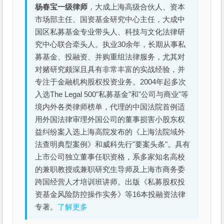
杨春宝一级律师
，大成上海高级合伙人、资本
市场部主任、国资基金研究中心主任，大成中
国区私募基金专业带头人、科技与文化法律研
究中心联合牵头人。执业30余年，长期从事私
募基金、投融资、并购重组法律服务，尤其对
对赌研究颇深且具有非常丰富的实战经验，并
专注于金融机构股权投资业务。2004年起多次
入选The Legal 500"私募基金"和"公司与商业"等
境内外各类律师榜单，代理的中国法院首例适
用外国法律审理外国公司的董事损害小股东权
益纠纷案入选上海高院发布的《上海法院域外
法查明典型案例》和威科先行"要案头条"。具有
上市公司独立董事任职资格，系多家知名高校
的兼职教授或兼职研究生导师及上海市商务委
跨国经营人才培训班讲师。出版《私募股权投
资基金风险防控操作实务》等16本投融资法律
专著。
了解更多