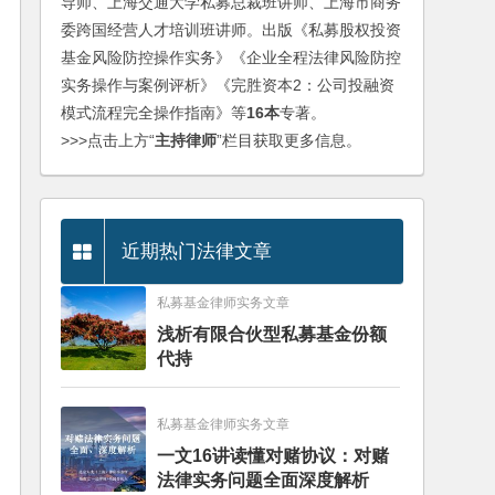
导师、上海交通大学私募总裁班讲师、上海市商务
委跨国经营人才培训班讲师。出版《私募股权投资
基金风险防控操作实务》《企业全程法律风险防控
实务操作与案例评析》《完胜资本2：公司投融资
模式流程完全操作指南》等
16本
专著。
>>>点击上方“
主持律师
”栏目获取更多信息。
近期热门法律文章
私募基金律师实务文章
浅析有限合伙型私募基金份额
代持
私募基金律师实务文章
一文16讲读懂对赌协议：对赌
法律实务问题全面深度解析