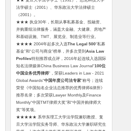
★★ 复旦大学法学学士（1992）、悉尼科技大学
法学硕士（2001）、华东政法大学法律硕士
（2001）。
★★★ 执业30年，长期从事私募基金、投融资、
并购重组法律服务，涵盖大金融、大健康、房地产
和基础设施、TMT、展览业、制造业等行业。
★★★★ 2004年起多次入选
The Legal 500
“私募
基金”和“公司与商业”榜单，并多次受到
Asia Law
Profiles
特别推荐或点评，2016年起连续入选国际
知名法律媒体China Business Law Journal“
100位
中国业务优秀律师
”，荣获Leaders in Law - 2021
Global Awards“
中国年度公司法专家
”称号；连续
荣登《中国知名企业法总推荐的优秀律师&律所》
推荐名录；多次荣获Lawyer Monthly及Finance
Monthly“中国TMT律师大奖”和“中国并购律师大
奖”等奖项。
★★★★★ 系华东理工大学法学院兼职教授、复
旦大学法学院实务导师、华东政法大学兼职研究生