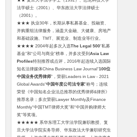
★★ 复旦大学法学学士（1992）、悉尼科技大学
法学硕士（2001）、华东政法大学法律硕士
（2001）。
★★★ 执业30年，长期从事私募基金、投融资、
并购重组法律服务，涵盖大金融、大健康、房地产
和基础设施、TMT、展览业、制造业等行业。
★★★★ 2004年起多次入选
The Legal 500
“私募
基金”和“公司与商业”榜单，并多次受到
Asia Law
Profiles
特别推荐或点评，2016年起连续入选国际
知名法律媒体China Business Law Journal“
100位
中国业务优秀律师
”，荣获Leaders in Law - 2021
Global Awards“
中国年度公司法专家
”称号；连续
荣登《中国知名企业法总推荐的优秀律师&律所》
推荐名录；多次荣获Lawyer Monthly及Finance
Monthly“中国TMT律师大奖”和“中国并购律师大
奖”等奖项。
★★★★★ 系华东理工大学法学院兼职教授、复
旦大学法学院实务导师、华东政法大学兼职研究生