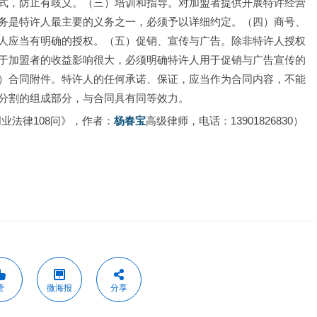
式，防止有歧义。（三）培训和指导。对加盟者提供开展特许经营
务是特许人最主要的义务之一，必须予以详细约定。（四）商号、
人应当有明确的授权。（五）促销、宣传与广告。除非特许人授权
于加盟者的收益影响很大，必须明确特许人用于促销与广告宣传的
）合同附件。特许人的任何承诺、保证，应当作为合同内容，不能
分割的组成部分，与合同具有同等效力。
创业法律108问》，作者：
杨春宝
高级律师，电话：13901826830）
赞
微海报
分享