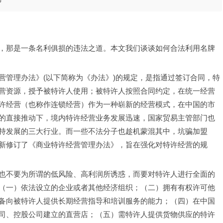
，那是一条名利俱损的违法之道。本文我们谈谈如何合法利用名牌
营管理办法》(以下简称为《办法》)的规定，是指通过签订合同，特
营资源，授予被特许人使用；被特许人按照合同约定，在统一经营
许经营（也称作连锁经营）作为一种崭新的经营模式，在中国的市
的直接推动下，境内特许经营业务发展迅速，国家贸易主管部门也
持发展的三大行业。而一些不法分子也趁机蒙混其中，坑骗加盟
新修订了《商业特许经营管理办法》，旨在强化对特许经营的规
也不要为所谓的低风险、高利润所诱惑，而要对特许人进行全面的
（一）依法设立的企业或者其他经济组织；（二）拥有有权许可他
备向被特许人提供长期经营指导和培训服务的能力；（四）在中国
司、控股公司建立的直营店；（五）需特许人提供货物供应的特许