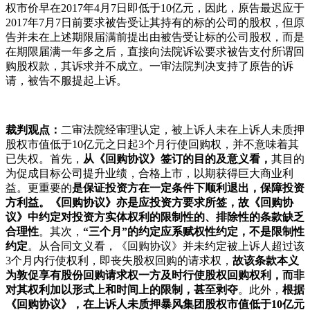
权市价早在2017年4月7日即低于10亿元，因此，原告最迟应于
2017年7月7日前要求被告受让其持有的标的公司的股权，但原
告并未在上述期限届满前提出由被告受让标的公司股权，而是
在期限届满一年多之后，直接向法院诉讼要求被告支付所谓回
购股权款，其诉求并不成立。一审法院判决支持了原告的诉
请，被告不服提起上诉。
裁判观点：
二审法院经审理认定，被上诉人未在上诉人未质押
股权市值低于10亿元之日起3个月行使回购权，并不意味着其
已失权。首先，
从《回购协议》签订的目的及意义看，
其目的
为促成目标公司提升业绩，合格上市，以期获得巨大商业利
益。更重要的
是保证投资方在一定条件下顺利退出，保障投资
方利益。《回购协议》亦是应投资方要求所签，故《回购协
议》中约定对投资方实体权利的限制性的、排除性的条款缺乏
合理性
。其次，
“三个月”的约定应系赋权性约定，不是限制性
约定
。从合同文义看，《回购协议》并未约定被上诉人超过该
3个月内行使权利，即丧失股权回购的请求权，
故该条款
本义
为敦促享有股份回购请求权一方及时行使股权回购权利，而非
对其权利加以形式上和时间上的限制，甚至剥夺
。此外，
根据
《回购协议》，在上诉人未质押暴风集团股权市值低于10亿元