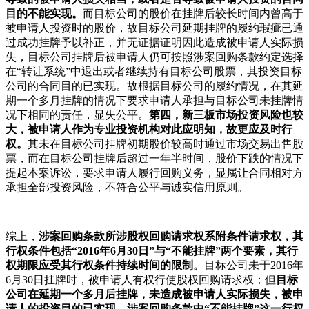
目的不能实现。
而目标公司的股价在挂牌后较长时间内曾高于
被申请人投资时的股价，故目标公司延期挂牌的履约瑕疵已通
过成功挂牌予以补正，并无证据证明因此造成被申请人实际损
失，目标公司挂牌后被申请人仍可按照涉案回购条款约定选择
在“转让系统”中退出或者继续持有目标公司股票，其投资目标
公司的合同目的已实现。故根据目标公司的履约情况，在其延
期一个多月挂牌的情况下要求申请人承担与目标公司未挂牌情
况下相同的责任，显失公平。
第四，新三板市场投资风险也较
大，被申请人作为专业投资机构对此应明知，故更应及时行
权。
其未在目标公司挂牌初期股价较高时通过市场交易出售股
票，而在目标公司挂牌后超过一年半时间，股价下跌的情况下
提起本案诉讼，要求申请人履行回购义务，显属让合同相对方
承担全部投资风险，不符合公平与诚实信用原则。
综上，
涉案回购条款所涉股权回购请求权系附条件请求权，其
行权条件包括“2016年6月30日”与“不能挂牌”两个要素，其行
权期限应受其行权条件持续时间的限制。
目标公司未于2016年
6月30日挂牌时，被申请人有权行使股权回购请求权；但
目标
公司在延期一个多月后挂牌，未造成被申请人实际损失，被申
请人的投资目的已实现，涉案回购条款中“不能挂牌”这一行权