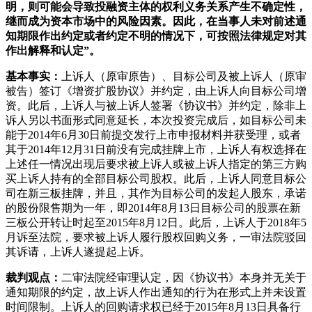
明，则可能会导致投融资主体的权利义务关系产生不确定性，
继而成为资本市场中的风险因素。因此，在当事人未对前述通
知期限作出约定或者约定不明的情况下，可按照法律规定对其
作出解释和认定”。
基本事实：
上诉人（原审原告）、目标公司及被上诉人（原审
被告）签订《增资扩股协议》并约定，由上诉人向目标公司增
资。此后，上诉人与被上诉人签署《协议书》并约定，除非上
诉人另以书面形式同意延长，本次投资完成后，如目标公司未
能于2014年6月30日前提交发行上市申报材料并获受理，或者
其于2014年12月31日前没有完成挂牌上市，上诉人有权选择在
上述任一情况出现后要求被上诉人或被上诉人指定的第三方购
买上诉人持有的全部目标公司股权。此后，上诉人同意目标公
司在新三板挂牌，并且，其作为目标公司的发起人股东，承诺
的股份限售期为一年，即2014年8月13日目标公司的股票在新
三板公开转让时起至2015年8月12日。此后，上诉人于2018年5
月诉至法院，要求被上诉人履行股权回购义务，一审法院驳回
其诉请，上诉人遂提起上诉。
裁判观点：
二审法院经审理认定，因《协议书》本身并无关于
通知期限的约定，故上诉人作出通知的行为在形式上并未设置
时间限制。上诉人的回购请求权已经于2015年8月13日具备行