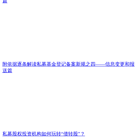
篇
附依据逐条解读私募基金登记备案新规之四——信息变更和报
送篇
私募股权投资机构如何玩转“债转股”？