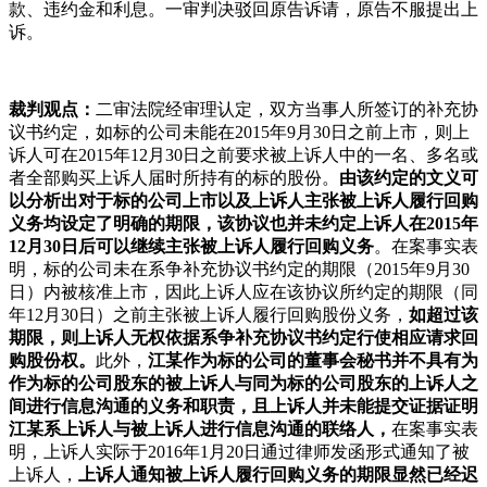
款、违约金和利息。一审判决驳回原告诉请，原告不服提出上
诉。
裁判观点：
二审法院经审理认定，双方当事人所签订的补充协
议书约定，如标的公司未能在2015年9月30日之前上市，则上
诉人可在2015年12月30日之前要求被上诉人中的一名、多名或
者全部购买上诉人届时所持有的标的股份。
由该约定的文义可
以分析出对于标的公司上市以及上诉人主张被上诉人履行回购
义务均设定了明确的期限，该协议也并未约定上诉人在2015年
12月30日后可以继续主张被上诉人履行回购义务
。在案事实表
明，标的公司未在系争补充协议书约定的期限（2015年9月30
日）内被核准上市，因此上诉人应在该协议所约定的期限（同
年12月30日）之前主张被上诉人履行回购股份义务，
如超过该
期限，则上诉人无权依据系争补充协议书约定行使相应请求回
购股份权。
此外，
江某作为标的公司的董事会秘书并不具有为
作为标的公司股东的被上诉人与同为标的公司股东的上诉人之
间进行信息沟通的义务和职责，且上诉人并未能提交证据证明
江某系上诉人与被上诉人进行信息沟通的联络人，
在案事实表
明，上诉人实际于2016年1月20日通过律师发函形式通知了被
上诉人，
上诉人通知被上诉人履行回购义务的期限显然已经迟