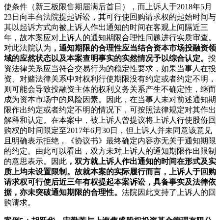
使条件（新三板限售期届满后首日），而上诉人于2018年5月
23日向丰台法院提起诉讼，其可行使回购请求权的起始时间与
其以起诉方式向被上诉人作出通知的时间在客观上间隔近三
年，故本案应对上诉人的通知期限合理性问题进行实质审查。
对此法院认为
，通知期限的合理性应当结合资本市场投融资领
域的应然状态以及本案查明事实的实然情况予以综合认定。
投
资法律关系应当符合交易行为的稳定性要求，如果当事人在投
资、对赌法律关系中对权利行使期限没有约定或者约定不明，
则可能会导致投融资主体的权利义务关系产生不确定性，继而
成为资本市场中的风险因素。因此，在当事人未对前述通知期
限作出约定或者约定不明的情况下，可按照法律规定对其作出
解释和认定。在本案中，被上诉人曾提议将上诉人行使股份回
购权的时间限定至2017年6月30日，但上诉人并未同意该意见
且明确表示拒绝，《协议书》最终确定内容亦无关于通知期限
的约定。由此可以看出，双方未对上诉人的通知期限作出限制
的意思表示。因此
，双方就上诉人作出通知的时间在形式及实
质上均未设置限制。故就本案的实际履行而言，上诉人于回购
请求权可行使后近三年有权提起本案诉讼，具备事实及法律依
据，亦未突破通知期限的合理性。
法院因此支持了上诉人的回
购请求。