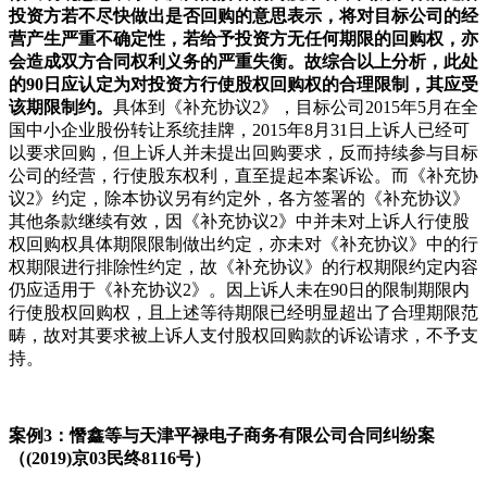
投资方若不尽快做出是否回购的意思表示，将对目标公司的经
营产生严重不确定性，若给予投资方无任何期限的回购权，亦
会造成双方合同权利义务的严重失衡。故综合以上分析，此处
的90日应认定为对投资方行使股权回购权的合理限制，其应受
该期限制约。
具体到《补充协议2》，目标公司2015年5月在全
国中小企业股份转让系统挂牌，2015年8月31日上诉人已经可
以要求回购，但上诉人并未提出回购要求，反而持续参与目标
公司的经营，行使股东权利，直至提起本案诉讼。而《补充协
议2》约定，除本协议另有约定外，各方签署的《补充协议》
其他条款继续有效，因《补充协议2》中并未对上诉人行使股
权回购权具体期限限制做出约定，亦未对《补充协议》中的行
权期限进行排除性约定，故《补充协议》的行权期限约定内容
仍应适用于《补充协议2》。因上诉人未在90日的限制期限内
行使股权回购权，且上述等待期限已经明显超出了合理期限范
畴，故对其要求被上诉人支付股权回购款的诉讼请求，不予支
持。
案例3：憯鑫等与天津平禄电子商务有限公司合同纠纷案
（(2019)京03民终8116号）