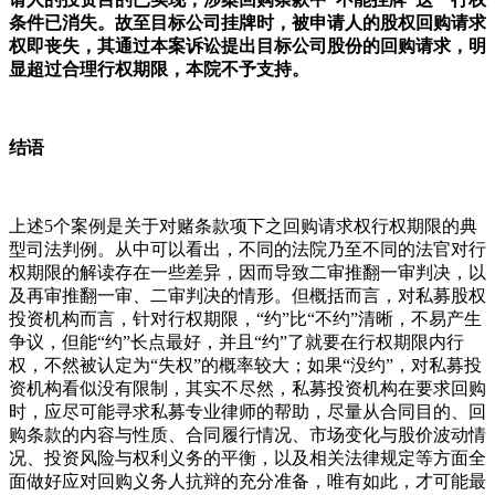
条件已消失。故至目标公司挂牌时，被申请人的股权回购请求
权即丧失，其通过本案诉讼提出目标公司股份的回购请求，明
显超过合理行权期限，本院不予支持。
结语
上述5个案例是关于对赌条款项下之回购请求权行权期限的典
型司法判例。从中可以看出，不同的法院乃至不同的法官对行
权期限的解读存在一些差异，因而导致二审推翻一审判决，以
及再审推翻一审、二审判决的情形。但概括而言，对私募股权
投资机构而言，针对行权期限，“约”比“不约”清晰，不易产生
争议，但能“约”长点最好，并且“约”了就要在行权期限内行
权，不然被认定为“失权”的概率较大；如果“没约”，对私募投
资机构看似没有限制，其实不尽然，私募投资机构在要求回购
时，应尽可能寻求私募专业律师的帮助，尽量从合同目的、回
购条款的内容与性质、合同履行情况、市场变化与股价波动情
况、投资风险与权利义务的平衡，以及相关法律规定等方面全
面做好应对回购义务人抗辩的充分准备，唯有如此，才可能最