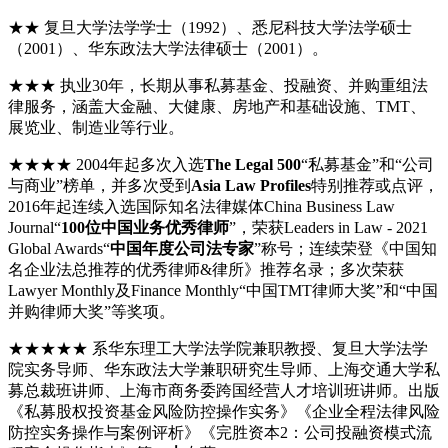
★★ 复旦大学法学学士（1992）、悉尼科技大学法学硕士
（2001）、华东政法大学法律硕士（2001）。
★★★ 执业30年，长期从事私募基金、投融资、并购重组法
律服务，涵盖大金融、大健康、房地产和基础设施、TMT、
展览业、制造业等行业。
★★★★ 2004年起多次入选
The Legal 500
“私募基金”和“公司
与商业”榜单，并多次受到
Asia Law Profiles
特别推荐或点评，
2016年起连续入选国际知名法律媒体China Business Law
Journal“
100位中国业务优秀律师
”，荣获Leaders in Law - 2021
Global Awards“
中国年度公司法专家
”称号；连续荣登《中国知
名企业法总推荐的优秀律师&律所》推荐名录；多次荣获
Lawyer Monthly及Finance Monthly“中国TMT律师大奖”和“中国
并购律师大奖”等奖项。
★★★★★ 系华东理工大学法学院兼职教授、复旦大学法学
院实务导师、华东政法大学兼职研究生导师、上海交通大学私
募总裁班讲师、上海市商务委跨国经营人才培训班讲师。出版
《私募股权投资基金风险防控操作实务》《企业全程法律风险
防控实务操作与案例评析》《完胜资本2：公司投融资模式流