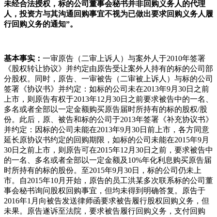
未经合法授权，标的公司董事会秘书并非回购义务人的代理
人，投资方与其沟通回购事宜不视为已做出要求回购义务人履
行回购义务的通知”。
基本事实：
一审原告（二审上诉人）与案外人于2010年签署
《股权转让协议》并约定由原告受让案外人持有的标的公司部
分股权。同时，原告、一审被告（二审被上诉人）与标的公司
签署《协议书》并约定：如标的公司未在2013年9月30日之前
上市，则原告有权于2013年12月30日之前要求被告中的一名、
多名或者全部以一定金额购买原告届时所持有的标的股权/股
份。此后，原、被告和标的公司于2013年签署《补充协议书》
并约定：因标的公司未能在2013年9月30日前上市，各方同意
延长原协议书约定的回购期限，如标的公司未能在2015年9月
30日之前上市，则原告可在2015年12月30日之前，要求被告中
的一名、多名或者全部以一定金额及10%年化利息购买原告届
时所持有的标的股份。至2015年9月30日，标的公司仍未上
市。自2015年10月开始，原告的员工洪某多次联系标的公司董
事会秘书询问股权回购事宜，但均未得到明确答复。原告于
2016年1月向被告发送律师函要求被告履行股权回购义务，但
未果。原告遂诉至法院，要求被告履行回购义务，支付回购