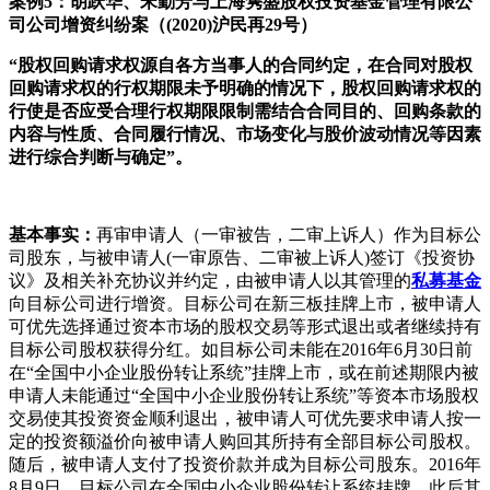
案例5：胡跃华、宋勤芳与上海隽盛股权投资基金管理有限公
司公司增资纠纷案（(2020)沪民再29号）
“股权回购请求权源自各方当事人的合同约定，在合同对股权
回购请求权的行权期限未予明确的情况下，股权回购请求权的
行使是否应受合理行权期限限制需结合合同目的、回购条款的
内容与性质、合同履行情况、市场变化与股价波动情况等因素
进行综合判断与确定”。
基本事实：
再审申请人（一审被告，二审上诉人）作为目标公
司股东，与被申请人(一审原告、二审被上诉人)签订《投资协
议》及相关补充协议并约定，由被申请人以其管理的
私募基金
向目标公司进行增资。目标公司在新三板挂牌上市，被申请人
可优先选择通过资本市场的股权交易等形式退出或者继续持有
目标公司股权获得分红。如目标公司未能在2016年6月30日前
在“全国中小企业股份转让系统”挂牌上市，或在前述期限内被
申请人未能通过“全国中小企业股份转让系统”等资本市场股权
交易使其投资资金顺利退出，被申请人可优先要求申请人按一
定的投资额溢价向被申请人购回其所持有全部目标公司股权。
随后，被申请人支付了投资价款并成为目标公司股东。2016年
8月9日，目标公司在全国中小企业股份转让系统挂牌，此后其