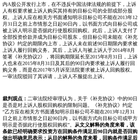
内A股公开发行上市，在不违反中国法律法规的前提下，上诉
人有权要求被上诉人购买其持有的目标公司的全部或部分股
权。上诉人应在相关方书面通知明示目标公司不能在2013年12
月31日之前上市情形之日起90日内，以书面方式向目标公司或
被上诉人明示是否据此行使股权回购权。此后，上诉人支付了
全部投资价款并成为目标公司股东，但目标公司未能在《补充
协议》约定的期限内上市，上诉人未在前述90日期限内要求被
上诉人履行回购义务。其后，上诉人与被上诉人于2014年8月
签署《补充协议2》，将回购期限延长至2015年8月31日，上诉
人也未在2015年8月31日及其后的90日内要求被上诉人履行回
购义务，而是在2017年5月诉至法院要求被上诉人回购股权。
一审法院驳回了其诉请，上诉人不服提出上诉。
裁判观点：
二审法院经审理认为，关于《补充协议》中的90日
是否是对上诉人股权回购权的限制问题。《补充协议》约定
“乙方应在相关方书面通知明示目标公司不能在2013年12月31
日之前上市情形之日起90日内，以书面方式向目标公司或甲方
明示是否据此行使股权回购权”。
从文义解释的角度来看，该
条款已经明确要求投资方在回购条件满足后90日内就是否回购
做出明确意思表示；从目的解释的角度来看，回购条件满足后