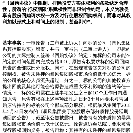
“《回购协议》中限制、排除投资方实体权利的条款缺乏合理
性，所谓的‘行权期限’系赋权性而非限制性约定，本义为敦促
享有股份回购请求权一方及时行使股权回购权利，而非对其权
利加以形式上和时间上的限制，甚至剥夺”。
基本事实：
一审原告（二审被上诉人）向标的公司（暴风集团
系其控股股东）增资，并与一审被告（二审上诉人），即标的
公司的实际控制人签署《回购协议》约定：如标的公司未能在
约定的时间范围内完成合格IPO，原告有权要求标的公司回购
原告的全部或部分股权。同时，在出现被告丧失对标的公司的
控制权、被告未质押的暴风集团股权市场价值低于10亿元、标
的公司的核心人员流失超过二分之一、标的公司的其他投资方
提出回购及其他可能会给原告造成重大不利影响的违约等任一
情况下，标的公司需在上述事项发生之日起1O个工作日内通
知原告，原告有权在上述事项出现之日起3个月内要求被告回
购原告持有的标的公司全部或部分股权。根据暴风集团于2018
年5月31日发布的《暴风集团关于控股股东部分质押股份延期
购回的公告》，截至该公告披露日，被告持有的未质押的暴风
集团股权市场价值已低于10亿元。原告遂诉至法院，要求被告
履行股权回购义务，被告辩称：其持有的未质押的暴风集团股