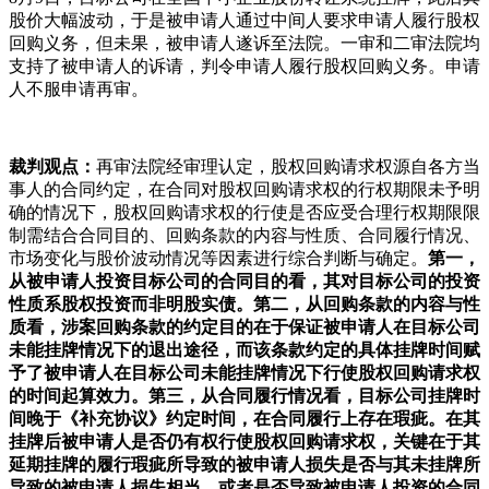
股价大幅波动，于是被申请人通过中间人要求申请人履行股权
回购义务，但未果，被申请人遂诉至法院。一审和二审法院均
支持了被申请人的诉请，判令申请人履行股权回购义务。申请
人不服申请再审。
裁判观点：
再审法院经审理认定，股权回购请求权源自各方当
事人的合同约定，在合同对股权回购请求权的行权期限未予明
确的情况下，股权回购请求权的行使是否应受合理行权期限限
制需结合合同目的、回购条款的内容与性质、合同履行情况、
市场变化与股价波动情况等因素进行综合判断与确定。
第一，
从被申请人投资目标公司的合同目的看，其对目标公司的投资
性质系股权投资而非明股实债。第二，从回购条款的内容与性
质看，涉案回购条款的约定目的在于保证被申请人在目标公司
未能挂牌情况下的退出途径，而该条款约定的具体挂牌时间赋
予了被申请人在目标公司未能挂牌情况下行使股权回购请求权
的时间起算效力。第三，从合同履行情况看，目标公司挂牌时
间晚于《补充协议》约定时间，在合同履行上存在瑕疵。在其
挂牌后被申请人是否仍有权行使股权回购请求权，关键在于其
延期挂牌的履行瑕疵所导致的被申请人损失是否与其未挂牌所
导致的被申请人损失相当，或者是否导致被申请人投资的合同