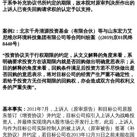
于系争补充协议书所约定的期限，故本院对原审判决所作出的
上诉人已丧失回购请求权的认定予以支持。
案例2：北京千舟清源投资基金（有限合伙）等与山东宏力艾
尼维尔环境科技集团有限公司等合同纠纷案（(2019)京01民终
8440号）
“投资协议关于行权期限的约定，从文义解释的角度来看，系
明确要求投资方在该期限内就是否回购做出明确意思表示；从
目的解释的角度来看，回购条件满足后投资方若不尽快做出是
否回购的意思表示，将对目标公司的经营产生严重不确定性，
若给予投资方无任何期限的回购权，亦会造成双方合同权利义
务的严重失衡”。
基本事实：
2011年7月，上诉人（原审原告）和目标公司原股
东签订《增资协议》并约定，目标公司拟引入上诉人为战略投
资人，并最终实现境内A股市场公开发行上市。此后，上诉人
与作为目标公司实际控制人的被上诉人（原审被告）签署《补
充协议》并约定，若目标公司在2013年12月31日之前未能在国