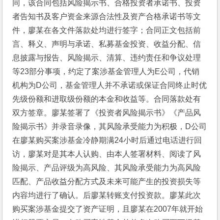
同，该合同包括风险揭示书、合格投资者承诺书、投资
者告知书及客户资金来源合法性及资产合格承诺书等文
件，廖某在各文件落款处均进行签字；合同正文包括前
言、释义、声明与承诺、私募基金投资、收益分配、信
息披露与报告、风险揭示、清算、违约责任和争议处理
等23部分事项，约定了案涉基金管理人为E公司，代销
机构为D公司，基金管理人并不承诺或保证合同终止时优
先级份额和进取级份额的本金和收益等。合同落款处有
双方签章。廖某签署了《投资者风险揭示书》《产品风
险揭示书》并录音录像，其风险承受能力为积极，D公司
在廖某购买案涉基金冷静期满24小时后通过电话进行回
访，廖某对是其本人认购、由本人签署材料、阅读了风
险揭示、产品评级为高风险、其风险承受能力为高风险
匹配、产品收益分配方式及未来可能产生的投资损失等
内容均进行了确认。后廖某转账支付投资款。廖某此次
购买案涉基金提交了资产证明，且廖某在2007年就开始