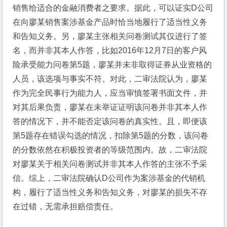
销售给适合的金融消费者之要求。据此，可以证实D公司
在向廖某销售案涉基金产品时恰当地履行了适当性义务
和告知义务。另，廖某主张相关问卷测试其仅进行了签
名，而并非其本人作答，比如2016年12月7日的客户风
险承受能力问卷第5题，廖某并未非取得证券从业资格的
人员，该选项与事实不符。对此，二审法院认为，廖某
作为完全民事行为能力人，应当审慎签署书面文件，并
对其后果负责，廖某在未举证证明该问卷并非其本人作
答的情况下，并不能否定该问卷的真实性。且，即便该
第5题存在错误勾选的情况，扣除第5题的分数，该问卷
的分数依然在积极投资者的等级范围内。故，二审法院
对廖某关于相关问卷测试并非其本人作答的主张不予采
信。综上，二审法院确认D公司作为案涉基金的代销机
构，履行了适当性义务和告知义务，对廖某的损失不存
在过错，无需承担赔偿责任。