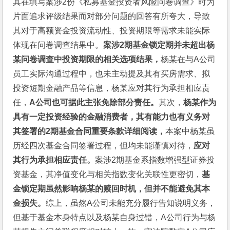
其在填写案涉2份《私募基金投资者风险问卷调查》时为
片面追求评级结果而对部分问题的回答有所夸大，导致
其对于高额资金投资流动性、投资期限等需求未能实际
体现在问卷调查结果中。
案涉2期基金锁定期并未超出杨
某问卷调查中投资期限的相关选项结果，
杨某在与A公司
员工实际沟通过程中，也未主动提及其有买房需求、拟
投资短期金融产品等信息，杨某应对其行为承担相应责
任，
A公司也可据此主张免除部分责任。
其次，
杨某作为
具有一定投资经验的金融消费者，其有能力也有义务对
其签署的2期基金合同重要条款详细阅读，
本案中杨某虽
历经四次基金合同签署过程，但均未能谨慎对待，
应对
其行为承担相应责任。
案涉2期基金系指数增强型证券投
资基金，其净值变化与相关指数变化关联性更密切，
基
金锁定期虽然影响杨某的赎回时机，但并不能避免其本
金损失。
综上，虽然A公司未能充分履行告知说明义务，
但基于基金本身特点以及杨某自身过错，A公司行为与杨