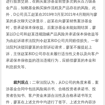
进行股票交易，在购买案涉基金前曾多次购买百万级基
金产品，知晓基金购买操作流程及产品存在的风险。此
外，D公司员工赵某在2019年3月至2021年4月期间与廖
某的多次聊天记录显示，赵某在向廖某销售案涉基金
时，曾承诺保本保收益。后案涉基金未能如期结算，廖
某以D公司和赵某违规隐瞒产品风险并承诺保本保收益等
为由起诉请求法院判令赵某和D公司共同赔偿损失。一审
法院判决驳回廖某的全部诉讼请求，廖某不服提起上
诉，主张赵某和D公司存在未履行适当性义务以及向客户
承诺保本保收益的违法违规行为，应赔偿廖某的本金和
利息损失等。
裁判观点：
二审法院认为，从D公司的角度来看，案
涉基金合同中包括风险揭示书、合格投资者承诺书、投
资者告知书、客户资金来源合法性及合格承诺书等文
件，廖某在上述文件中均进行了签字。上述文件内容涉