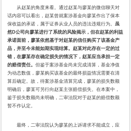
从赵某的角度来看。通过赵某与廖某的微信聊天对
话内容可以看出，赵某曾就案涉基金向廖某作出了保本
保收益的承诺，属于证券从业人员的违法违规行为。
虽
然D公司向廖某进行了系统的风险揭示，但在赵某的利益
承诺面前，廖某依然基于对赵某的信任购买了该基金产
品，并至今未能如期实现结算。赵某对此存在一定的过
错，在廖某存在确定损失的情况下，赵某应当承担一定
的赔偿责任。
但鉴于案涉基金尚未完成清算，基金净值
为动态数值，廖某购买该基金的最终损益情况需要在清
算后确定。故，待案涉基金清算完成，廖某的损失数额
明确后，廖某可另行向赵某主张赔偿损失。在本案中，
鉴于损失数额尚未明确，二审法院对于赵某的赔偿数额
暂不作认定。
最终，二审法院认为廖某的上诉请求不能成立，应