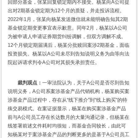
回部分基金，张某回复锁定期内不接受。杨某向A公司提
出对2期基金锁定期为12个月的质疑，并走投诉流程。
2022年1月，张某向杨某发送微信就未能明确告知其2期
基金锁定期变更事宜表示歉意。同年2月，杨某以A公司
为被申请人申请证券期货纠纷调解，但双方调解不成。
12个月锁定期届满后，杨某分批赎回案涉2期基金，面临
投资损失。杨某以A公司未尽到告知说明义务为由等向法
院起诉请求判令A公司对其损失承担责任。
裁判观点：
一审法院认为，关于A公司是否尽到告知
说明义务，A公司系案涉基金产品代销机构，杨某购买案
涉基金产品过程中，存在从“线下推介”到“线上购买”的特
殊交易模式。在案证据显示，杨某在购买案涉基金产品
前与A公司员工存在长达数月的大量沟通记录，但杨某在
线签署前述文件耗时均很短，而基金合同较长，由此可
知杨某对于案涉基金产品的判断更多的是基于A公司员工