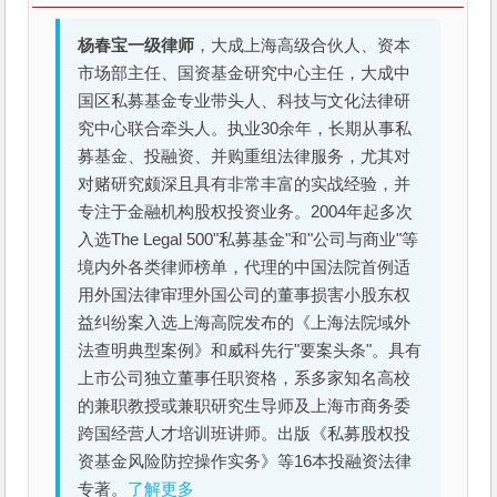
杨春宝一级律师
，大成上海高级合伙人、资本
市场部主任、国资基金研究中心主任，大成中
国区私募基金专业带头人、科技与文化法律研
究中心联合牵头人。执业30余年，长期从事私
募基金、投融资、并购重组法律服务，尤其对
对赌研究颇深且具有非常丰富的实战经验，并
专注于金融机构股权投资业务。2004年起多次
入选The Legal 500"私募基金"和"公司与商业"等
境内外各类律师榜单，代理的中国法院首例适
用外国法律审理外国公司的董事损害小股东权
益纠纷案入选上海高院发布的《上海法院域外
法查明典型案例》和威科先行"要案头条"。具有
上市公司独立董事任职资格，系多家知名高校
的兼职教授或兼职研究生导师及上海市商务委
跨国经营人才培训班讲师。出版《私募股权投
资基金风险防控操作实务》等16本投融资法律
专著。
了解更多