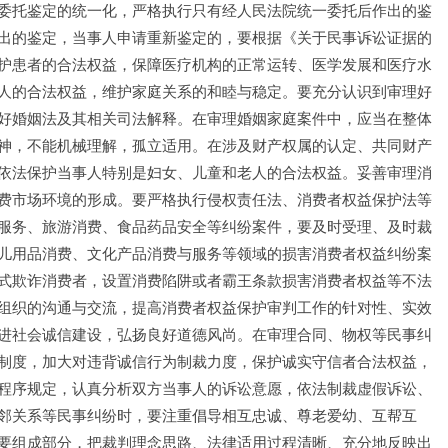
委托鉴定的统一化，严格执行只有经人民法院统一委托后作出的鉴
出的鉴定，当事人申请重新鉴定的，要根据《关于民事诉讼证据的
护患者的合法权益，保障医疗机构的正常运转、医学发展和医疗水
人的合法权益，维护家庭关系的和睦与稳定。要充分认识到审理好
好婚姻法及其相关司法解释。在审理婚姻家庭案件中，应当在整体
神，不能机械理解，孤立适用。在涉及财产权属的认定、共同财产
依法保护当事人特别是妇女、儿童和老人的合法权益。妥善审理消
费市场环境的形成。要严格执行侵权责任法、消费者权益保护法等
服务、旅游消费、食品药品安全等纠纷案件，要及时受理、及时裁
儿用品消费、文化产品消费与服务等领域的损害消费者权益纠纷案
式欺诈消费者，设置消费陷阱或者霸王条款损害消费者权益等不法
组织的沟通与交流，提高消费者权益保护审判工作的针对性、实效
进社会诚信建设，弘扬良好道德风尚。在审理合同、物权等民事纠
制度，加大对违背诚信行为制裁力度，保护诚实守信者合法权益，
程序规定，认真分析双方当事人的诉讼意愿，依法制裁虚假诉讼、
邻关系等民事纠纷时，要注重倡导相互忠诚、尊老爱幼、互帮互
要组成部分，把裁判理念思路、法律适用过程清晰、充分地反映出