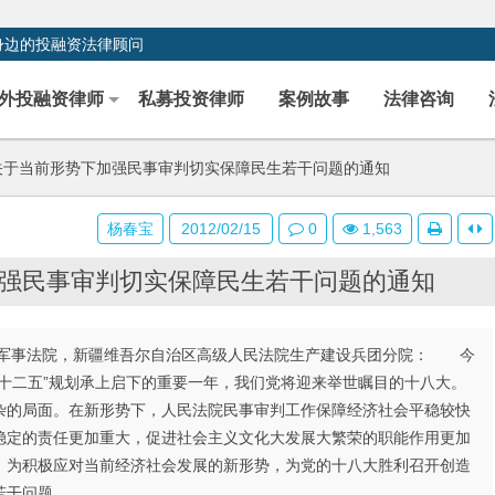
身边的投融资法律顾问
外投融资律师
私募投资律师
案例故事
法律咨询
于当前形势下加强民事审判切实保障民生若干问题的通知
杨春宝
2012/02/15
0
1,563
强民事审判切实保障民生若干问题的通知
军事法院，新疆维吾尔自治区高级人民法院生产建设兵团分院： 今
十二五”规划承上启下的重要一年，我们党将迎来举世瞩目的十八大。
杂的局面。在新形势下，人民法院民事审判工作保障经济社会平稳较快
稳定的责任更加重大，促进社会主义文化大发展大繁荣的职能作用更加
。为积极应对当前经济社会发展的新形势，为党的十八大胜利召开创造
若干问题