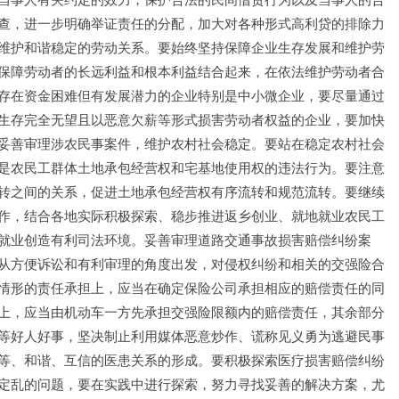
查，进一步明确举证责任的分配，加大对各种形式高利贷的排除力
维护和谐稳定的劳动关系。要始终坚持保障企业生存发展和维护劳
保障劳动者的长远利益和根本利益结合起来，在依法维护劳动者合
存在资金困难但有发展潜力的企业特别是中小微企业，要尽量通过
生存完全无望且以恶意欠薪等形式损害劳动者权益的企业，要加快
妥善审理涉农民事案件，维护农村社会稳定。要站在稳定农村社会
是农民工群体土地承包经营权和宅基地使用权的违法行为。要注意
转之间的关系，促进土地承包经营权有序流转和规范流转。要继续
作，结合各地实际积极探索、稳步推进返乡创业、就地就业农民工
就业创造有利司法环境。妥善审理道路交通事故损害赔偿纠纷案
从方便诉讼和有利审理的角度出发，对侵权纠纷和相关的交强险合
情形的责任承担上，应当在确定保险公司承担相应的赔偿责任的同
上，应当由机动车一方先承担交强险限额内的赔偿责任，其余部分
等好人好事，坚决制止利用媒体恶意炒作、谎称见义勇为逃避民事
等、和谐、互信的医患关系的形成。要积极探索医疗损害赔偿纠纷
定乱的问题，要在实践中进行探索，努力寻找妥善的解决方案，尤