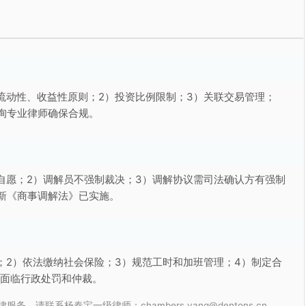
流动性、收益性原则；2）投资比例限制；3）关联交易管理；
询专业律师确保合规。
自愿；2）调解员不强制裁决；3）调解协议需司法确认方有强制
新《商事调解法》已实施。
；2）依法缴纳社会保险；3）规范工时和加班管理；4）制定合
能面临行政处罚和仲裁。
联系杨春宝一级律师：chambers.yang@dentons.cn