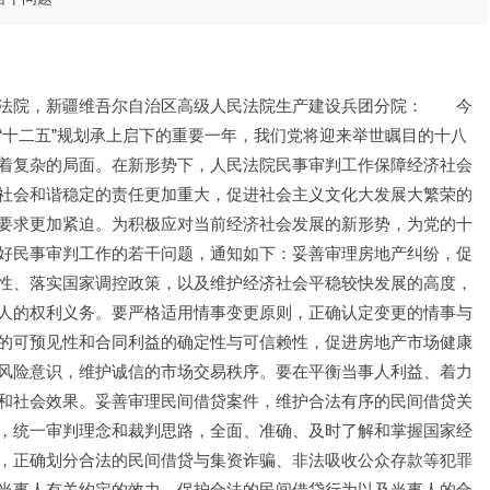
法院，新疆维吾尔自治区高级人民法院生产建设兵团分院：　　今
“十二五”规划承上启下的重要一年，我们党将迎来举世瞩目的十八
着复杂的局面。在新形势下，人民法院民事审判工作保障经济社会
社会和谐稳定的责任更加重大，促进社会主义文化大发展大繁荣的
要求更加紧迫。为积极应对当前经济社会发展的新形势，为党的十
好民事审判工作的若干问题，通知如下：妥善审理房地产纠纷，促
性、落实国家调控政策，以及维护经济社会平稳较快发展的高度，
人的权利义务。要严格适用情事变更原则，正确认定变更的情事与
的可预见性和合同利益的确定性与可信赖性，促进房地产市场健康
风险意识，维护诚信的市场交易秩序。要在平衡当事人利益、着力
和社会效果。妥善审理民间借贷案件，维护合法有序的民间借贷关
，统一审判理念和裁判思路，全面、准确、及时了解和掌握国家经
，正确划分合法的民间借贷与集资诈骗、非法吸收公众存款等犯罪
当事人有关约定的效力，保护合法的民间借贷行为以及当事人的合