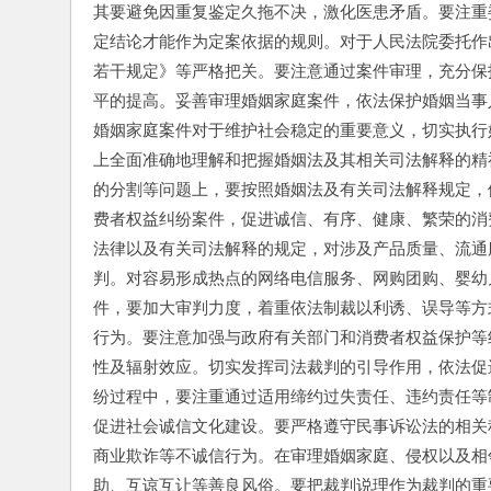
其要避免因重复鉴定久拖不决，激化医患矛盾。要注重
定结论才能作为定案依据的规则。对于人民法院委托作
若干规定》等严格把关。要注意通过案件审理，充分保
平的提高。妥善审理婚姻家庭案件，依法保护婚姻当事
婚姻家庭案件对于维护社会稳定的重要意义，切实执行
上全面准确地理解和把握婚姻法及其相关司法解释的精
的分割等问题上，要按照婚姻法及有关司法解释规定，
费者权益纠纷案件，促进诚信、有序、健康、繁荣的消
法律以及有关司法解释的规定，对涉及产品质量、流通
判。对容易形成热点的网络电信服务、网购团购、婴幼
件，要加大审判力度，着重依法制裁以利诱、误导等方
行为。要注意加强与政府有关部门和消费者权益保护等
性及辐射效应。切实发挥司法裁判的引导作用，依法促
纷过程中，要注重通过适用缔约过失责任、违约责任等
促进社会诚信文化建设。要严格遵守民事诉讼法的相关
商业欺诈等不诚信行为。在审理婚姻家庭、侵权以及相
助、互谅互让等善良风俗。要把裁判说理作为裁判的重