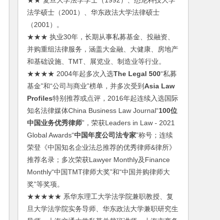
★★ 复旦大学法学学士（1992）、悉尼科技大学
法学硕士（2001）、华东政法大学法律硕士
（2001）。
★★★ 执业30年，长期从事私募基金、投融资、
并购重组法律服务，涵盖大金融、大健康、房地产
和基础设施、TMT、展览业、制造业等行业。
★★★★ 2004年起多次入选
The Legal 500
“私募
基金”和“公司与商业”榜单，并多次受到
Asia Law
Profiles
特别推荐或点评，2016年起连续入选国际
知名法律媒体China Business Law Journal“
100位
中国业务优秀律师
”，荣获Leaders in Law - 2021
Global Awards“
中国年度公司法专家
”称号；连续
荣登《中国知名企业法总推荐的优秀律师&律所》
推荐名录；多次荣获Lawyer Monthly及Finance
Monthly“中国TMT律师大奖”和“中国并购律师大
奖”等奖项。
★★★★★ 系华东理工大学法学院兼职教授、复
旦大学法学院实务导师、华东政法大学兼职研究生