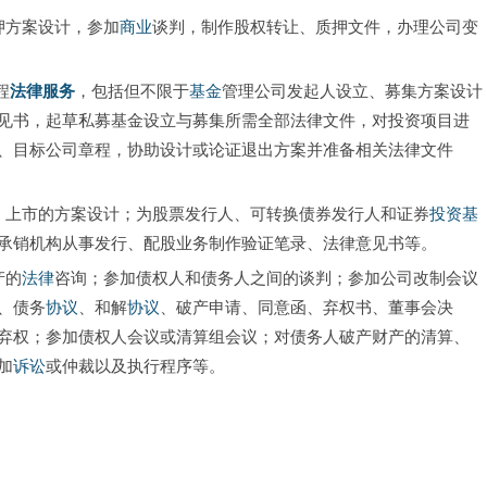
押方案设计，参加
商业
谈判，制作股权转让、质押文件，办理公司变
程
法律服务
，包括但不限于
基金
管理公司发起人设立、募集方案设计
见书，起草私募基金设立与募集所需全部法律文件，对投资项目进
、目标公司章程，协助设计或论证退出方案并准备相关法律文件
、上市的方案设计；为股票发行人、可转换债券发行人和证券
投资
基
承销机构从事发行、配股业务制作验证笔录、法律意见书等。
产的
法律
咨询；参加债权人和债务人之间的谈判；参加公司改制会议
、债务
协议
、和解
协议
、破产申请、同意函、弃权书、董事会决
弃权；参加债权人会议或清算组会议；对债务人破产财产的清算、
加
诉讼
或仲裁以及执行程序等。