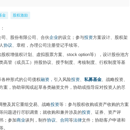
基金
股权激励
务
：
公司、股份有限公司、合伙
企业
的设立；参与
投资
方案设计、股权架
人
协议
、章程，办理公司注册登记手续等。
权增值权计划、虚拟股票方案、stock option等），设计股份池方
类高管（或员工）持股协议、授予制度、考核制度、行权制度等基
等各种形式的公司债权
融资，
引入风险
投资
、
私募基金
、战略投资、
方案，协助审阅或起草各类融资文件，协助或指导应对投资人的尽
调整及其它重组交易、战略
投资
等：参与股权收购或资产收购的方案
等问题进行尽职调查；就收购和兼并涉及的
投资
、证券、资产评
书；参加
商业
谈判，制作
协议
、
合同
等
法律
文件；协助客户申请和
等。