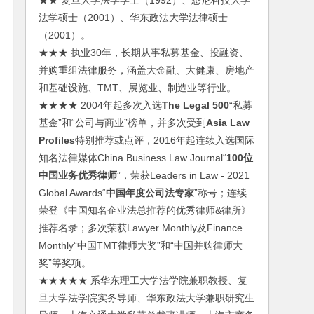
★★ 复旦大学法学学士（1992）、悉尼科技大学
法学硕士（2001）、华东政法大学法律硕士
（2001）。
★★★ 执业30年，长期从事私募基金、投融资、
并购重组法律服务，涵盖大金融、大健康、房地产
和基础设施、TMT、展览业、制造业等行业。
★★★★ 2004年起多次入选
The Legal 500
“私募
基金”和“公司与商业”榜单，并多次受到
Asia Law
Profiles
特别推荐或点评，2016年起连续入选国际
知名法律媒体China Business Law Journal“
100位
中国业务优秀律师
”，荣获Leaders in Law - 2021
Global Awards“
中国年度公司法专家
”称号；连续
荣登《中国知名企业法总推荐的优秀律师&律所》
推荐名录；多次荣获Lawyer Monthly及Finance
Monthly“中国TMT律师大奖”和“中国并购律师大
奖”等奖项。
★★★★★ 系华东理工大学法学院兼职教授、复
旦大学法学院实务导师、华东政法大学兼职研究生