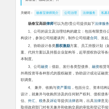
关键词：
杨春宝律师简介
公司治理
法律服务
私募
杨春宝高级
律师
可以为您/贵公司提供如下
法律
服
1、公司的设立及治理结构的建立：包括有限责任
构设计，参加公司组建谈判，制作公司组建
合同
、发起
2、协助设计各类
股权激励
方案、员工持股计划（如股
案、代持方案以及持股企业架构等，起草授权协议等各
本制度。
3、公司
融资
：借款、发行各类型债券、
融资
租赁
外商投资等各种形式的股权融资，协助设计或论证融资
职调查。
4、 兼并、收购与
资产重组
，包括分立、资本结构
设计，就兼并与收购所涉及的任何财产权利、债权债务
估、
外汇
、
税
务及
诉讼
等提供
法律
咨询，出具
法律
意见
取得政府部门对有关兼并和收购交易的审批和登记手续