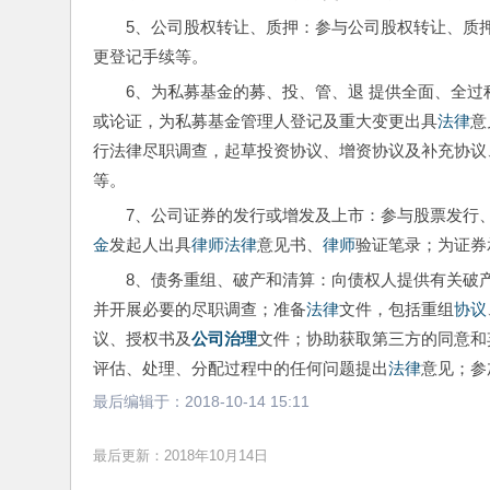
5、公司股权转让、质押：参与公司股权转让、质
更登记手续等。
6、为私募基金的募、投、管、退 提供全面、全过
或论证，为私募基金管理人登记及重大变更出具
法律
意
行法律尽职调查，起草投资协议、增资协议及补充协议
等。
7、公司证券的发行或增发及上市：参与股票发行
金
发起人出具
律师
法律
意见书、
律师
验证笔录；为证券
8、债务重组、破产和清算：向债权人提供有关破
并开展必要的尽职调查；准备
法律
文件，包括重组
协议
议、授权书及
公司治理
文件；协助获取第三方的同意和
评估、处理、分配过程中的任何问题提出
法律
意见；参
最后编辑于：
2018-10-14 15:11
最后更新：2018年10月14日