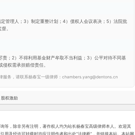
指定管理人；3）制定重整计划；4）债权人会议表决；5）法院批
监督。
尽责；2）不得利用基金财产牟取不当利益；3）公平对待不同基
或侵权需承担赔偿责任。
联系杨春宝一级律师：chambers.yang@dentons.cn
股权激励
咨询等，除非另有注明，著作权人均为站长杨春宝高级律师本人。欢迎其
引用及经许可转载时均应注明作者和出处"法律桥"，并链接本站。本站网