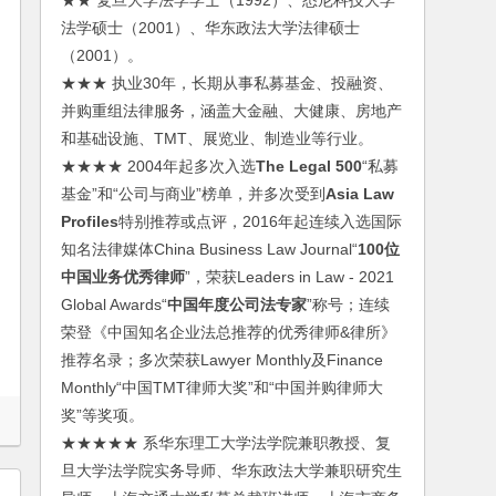
★★ 复旦大学法学学士（1992）、悉尼科技大学
法学硕士（2001）、华东政法大学法律硕士
（2001）。
★★★ 执业30年，长期从事私募基金、投融资、
并购重组法律服务，涵盖大金融、大健康、房地产
和基础设施、TMT、展览业、制造业等行业。
★★★★ 2004年起多次入选
The Legal 500
“私募
基金”和“公司与商业”榜单，并多次受到
Asia Law
Profiles
特别推荐或点评，2016年起连续入选国际
知名法律媒体China Business Law Journal“
100位
中国业务优秀律师
”，荣获Leaders in Law - 2021
Global Awards“
中国年度公司法专家
”称号；连续
荣登《中国知名企业法总推荐的优秀律师&律所》
推荐名录；多次荣获Lawyer Monthly及Finance
Monthly“中国TMT律师大奖”和“中国并购律师大
奖”等奖项。
★★★★★ 系华东理工大学法学院兼职教授、复
旦大学法学院实务导师、华东政法大学兼职研究生