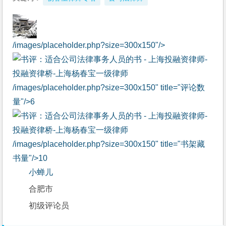
/images/placeholder.php?size=300x150"/>
/images/placeholder.php?size=300x150" title="评论数
量"/>
6
/images/placeholder.php?size=300x150" title="书架藏
书量"/>
10
小蝉儿
合肥市
初级评论员