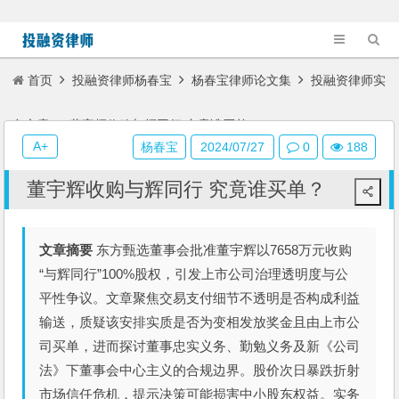
首页
投融资律师杨春宝
杨春宝律师论文集
投融资律师实
务文章
董宇辉收购与辉同行 究竟谁买单？
A+
杨春宝
2024/07/27
0
188
董宇辉收购与辉同行 究竟谁买单？
文章摘要
东方甄选董事会批准董宇辉以7658万元收购
“与辉同行”100%股权，引发上市公司治理透明度与公
平性争议。文章聚焦交易支付细节不透明是否构成利益
输送，质疑该安排实质是否为变相发放奖金且由上市公
司买单，进而探讨董事忠实义务、勤勉义务及新《公司
法》下董事会中心主义的合规边界。股价次日暴跌折射
市场信任危机，提示决策可能损害中小股东权益。实务