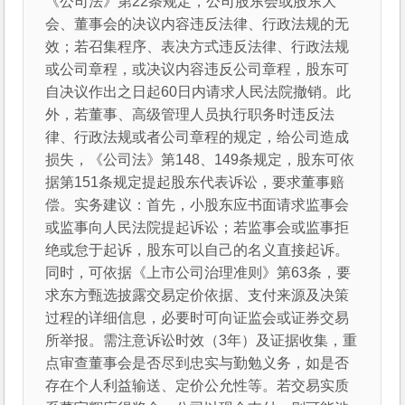
《公司法》第22条规定，公司股东会或股东大
会、董事会的决议内容违反法律、行政法规的无
效；若召集程序、表决方式违反法律、行政法规
或公司章程，或决议内容违反公司章程，股东可
自决议作出之日起60日内请求人民法院撤销。此
外，若董事、高级管理人员执行职务时违反法
律、行政法规或者公司章程的规定，给公司造成
损失，《公司法》第148、149条规定，股东可依
据第151条规定提起股东代表诉讼，要求董事赔
偿。实务建议：首先，小股东应书面请求监事会
或监事向人民法院提起诉讼；若监事会或监事拒
绝或怠于起诉，股东可以自己的名义直接起诉。
同时，可依据《上市公司治理准则》第63条，要
求东方甄选披露交易定价依据、支付来源及决策
过程的详细信息，必要时可向证监会或证券交易
所举报。需注意诉讼时效（3年）及证据收集，重
点审查董事会是否尽到忠实与勤勉义务，如是否
存在个人利益输送、定价公允性等。若交易实质