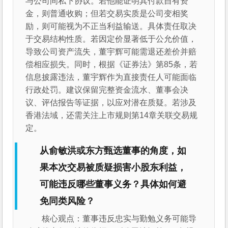
与公司间私下协议。若他能证明其付款自有资
金，则普通收购；但若交易实质是公司变相奖
励，则可能视为不正当利益输送。具体责任取决
于交易结构性质。若因定价显著低于公允价值，
导致公司资产流失，董宇辉可能需退还差价并赔
偿相应损失。同时，根据《证券法》第85条，若
信息披露违法，董宇辉作为直接责任人可能面临
行政处罚。建议保留完整资金流水、董事会决
议、评估报告等证据，以应对潜在质疑。若涉及
香港法域，还需关注上市规则第14章关联交易规
定。
从俞敏洪或东方甄选董事的角度，如
果本次交易被质疑损害小股东利益，
可能违反哪些董事义务？具体如何避
免同类风险？
核心观点：董事违反忠实与勤勉义务可能导