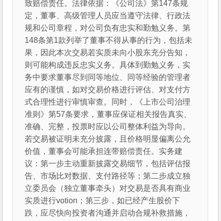
致赔偿责任。法律依据：《公司法》第147条规
定，董事、高级管理人员应当遵守法律、行政法
规和公司章程，对公司负有忠实和勤勉义务。第
148条第1款列举了董事不得从事的行为，包括未
果，因此本次交易若实质未向小股东充分告知，
则可能构成违反忠实义务。具体到勤勉义务，实
务中要求董事尽到同等地位、同等经验的管理者
应有的谨慎，如对交易价格进行评估、对支付方
式合理性进行审慎审查。同时，《上市公司治理
准则》第57条要求，董事应保证相关报告真实、
准确、完整，投票时应以公司整体利益为导向。
若交易被证明未充分披露，且价格明显偏离公允
价值，董事会可能承担连带赔偿责任。实务建
议：第一步主动重新披露交易细节，包括评估报
告、市场比对数据、支付路径等；第二步成立独
立委员会（独立董事牵头）对交易是否具有商业
实质进行votion；第三步，如已经产生股价下
跌，应尽快向投资者沟通并启动合规补救措施，