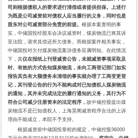
司则根据债权人的要求进行清偿或者提供担保。上述行
为既是公司减资前对债权人应当履行的义务，同时也是
股东对公司减资部分免责的前提。
根据本案查明的事
实，中储国投经股东会决议减资时，煤炭物流已将其诉
至法院，请求其偿还所欠债务。而根据案件相关事实，
中储国投对欠付煤炭物流案涉债务应属明知。在此情况
下，其
仅在报纸上刊登减资公告，未就减资事项采取及
时、有效的方式告知煤炭物流，未向工商登记部门如实
报告其负有大额债务未清偿的事实就办理了工商变更登
记，其刊登公告的行为不能构成对已知债权人煤炭物流
的通知，
其并未完成法定的履行通知的义务，其行为不
符合公司减少注册资本的法定程序，
故中储控股提出煤
炭物流不是已知债权人，上海昊阁减资程序合法的上诉
理由不能成立，本院不予支持。
根据减资前中储国投章程的规定，中储控股36000