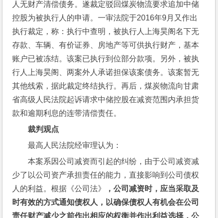
人无财产清偿债务。遂裁定驳回煤炭物流要求追加中储
控股为被执行人的申请。一审法院于2016年9月又作出
执行裁定，称：执行中查明，被执行人上海昊阁名下无
存款、车辆、有价证券、房地产等可供执行财产，基本
账户已被冻结。该案已执行到位部分款项。另外，被执
行人上海昊阁、两案外人承诺担保该案债务。该案暂无
其他线索，据此裁定终结执行。再后，煤炭物流向甘肃
省高级人民法院起诉请求中储控股在减资范围内承担货
款和逾期利息的连带清偿责任。
裁判观点
最高人民法院经审理认为：
本案系因公司减资而引起的纠纷，由于公司减资减
少了以公司资产承担责任的能力，直接影响到公司债权
人的利益。根据《公司法》
，公司减资时，应当采取及
时有效的方式通知债权人，以确保债权人有机会在公司
责任财产减少之前作出相应的权衡并作出利益选择，公