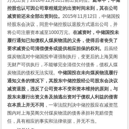
万元出资于2016年12月31日前出资到位。
庭审中，中储
控股也认可因公司章程规定的出资时间未到，其在公司
减资前还未全部出资到位。
2015年11月12日，中储国投
经股东会决议，同意中储控股以退股方式退出公司，并
将公司注册资本减至1000万元。
在减资时，中储国投未
履行通知已知债权人煤炭物流的义务，使得后者丧失了
要求减资公司清偿债务或提供相应担保的权利。
后虽经
煤炭物流对中储国投申请强制执行，变更后的上海昊阁
无财产可供执行，不能够完全清偿欠付债务，债权人煤
炭物流的债权无法实现。
中储国投在未向煤炭物流履行
通知义务的情况下，其股东中储控股经公司股东会决议
减资退股，违反了公司资本不变和资本维持的原则，与
股东未履行出资义务及抽逃出资对于债权人利益的侵害
在本质上并无不同
，一审法院判决中储控股应在减资范
围内对上海昊阁欠付煤炭物流的债务承担补充赔偿责
任，具有相应的事实和法律依据，并无不当。