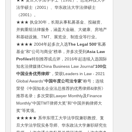
★★ 复旦大学法学学士（1992）、悉尼科技大学
法学硕士（2001）、华东政法大学法律硕士
（2001）。
★★★ 执业30年，长期从事私募基金、投融资、
并购重组法律服务，涵盖大金融、大健康、房地产
和基础设施、TMT、展览业、制造业等行业。
★★★★ 2004年起多次入选
The Legal 500
“私募
基金”和“公司与商业”榜单，并多次受到
Asia Law
Profiles
特别推荐或点评，2016年起连续入选国际
知名法律媒体China Business Law Journal“
100位
中国业务优秀律师
”，荣获Leaders in Law - 2021
Global Awards“
中国年度公司法专家
”称号；连续
荣登《中国知名企业法总推荐的优秀律师&律所》
推荐名录；多次荣获Lawyer Monthly及Finance
Monthly“中国TMT律师大奖”和“中国并购律师大
奖”等奖项。
★★★★★ 系华东理工大学法学院兼职教授、复
旦大学法学院实务导师、华东政法大学兼职研究生