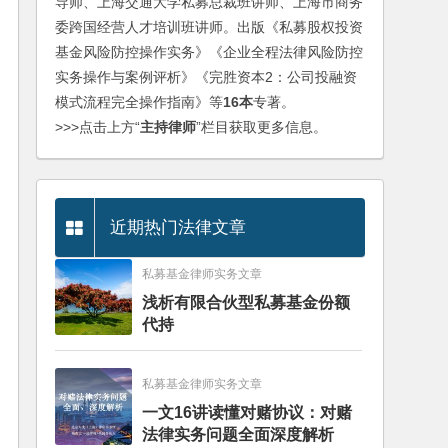
导师、上海交通大学私募总裁班讲师、上海市商务
委跨国经营人才培训班讲师。出版《私募股权投资
基金风险防控操作实务》《企业全程法律风险防控
实务操作与案例评析》《完胜资本2：公司投融资
模式流程完全操作指南》等
16本
专著。
>>>点击上方“
主持律师
”栏目获取更多信息。
近期热门法律文章
私募基金律师实务文章
浅析有限合伙型私募基金份额
代持
私募基金律师实务文章
一文16讲读懂对赌协议：对赌
法律实务问题全面深度解析