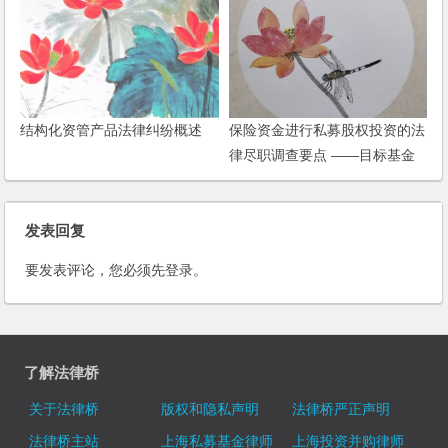
结构化资管产品法律纠纷概述
保险资金进行私募股权投资的法
律尽职调查要点 ——目标基金
篇（2023）
发表回复
要发表评论，您必须先
登录
。
了解法律桥
关于法律桥
版权和隐私声明
法律桥严正声明
法律桥主站
上海私募基金律师
上海投资并购律师