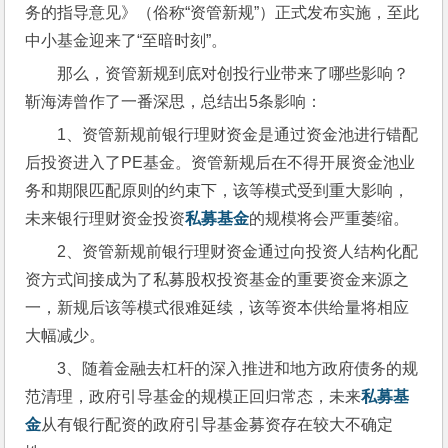
务的指导意见》（俗称“资管新规”）正式发布实施，至此
中小基金迎来了“至暗时刻”。
那么，资管新规到底对创投行业带来了哪些影响？
靳海涛曾作了一番深思，总结出5条影响：
1、资管新规前银行理财资金是通过资金池进行错配
后投资进入了PE基金。资管新规后在不得开展资金池业
务和期限匹配原则的约束下，该等模式受到重大影响，
未来银行理财资金投资
私募基金
的规模将会严重萎缩。
2、资管新规前银行理财资金通过向投资人结构化配
资方式间接成为了私募股权投资基金的重要资金来源之
一，新规后该等模式很难延续，该等资本供给量将相应
大幅减少。
3、随着金融去杠杆的深入推进和地方政府债务的规
范清理，政府引导基金的规模正回归常态，未来
私募基
金
从有银行配资的政府引导基金募资存在较大不确定