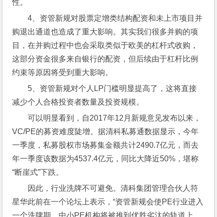
性。
4、资管新规对股票定增类结构配资和未上市项目并
购退出通道也造成了重大影响。其实我们很多并购的项
目，在并购过程中也会采取类似于欧美的杠杆式收购，
这部分资金很多来自银行的配资，但后续由于杠杆比例
约束等原因将受到重大影响。
5、资管新规对个人LP门槛明显提高了，这将直接
减少个人合格投资者数量及投资规模。
可以明显看到，自2017年12月新规意见发布以来，
VC/PE的募资难度陡增。据清科私募通数据显示，今年
一季度，私募股权市场募集金额共计2490.7亿元，而去
年一季度该数据为4537.4亿元，同比大降近50%，堪称
“断崖式”下跌。
因此，行业洗牌不可避免。清科集团管理合伙人符
星华此前在一个论坛上表示，“资管新规会使PE行业进入
一个洗牌期。中小PE机构将被推到优胜劣汰的轨道上，