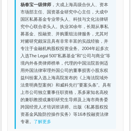
杨春宝一级律师
，大成上海高级合伙人、资本
市场部主任、国资基金研究中心主任，大成中
国区私募基金专业带头人、科技与文化法律研
究中心联合牵头人。执业30余年，长期从事私
募基金、投融资、并购重组法律服务，尤其对
对赌研究颇深且具有非常丰富的实战经验，并
专注于金融机构股权投资业务。2004年起多次
入选The Legal 500"私募基金"和"公司与商业"等
境内外各类律师榜单，代理的中国法院首例适
用外国法律审理外国公司的董事损害小股东权
益纠纷案入选上海高院发布的《上海法院域外
法查明典型案例》和威科先行"要案头条"。具有
上市公司独立董事任职资格，系多家知名高校
的兼职教授或兼职研究生导师及上海市商务委
跨国经营人才培训班讲师。出版《私募股权投
资基金风险防控操作实务》等16本投融资法律
专著。
了解更多