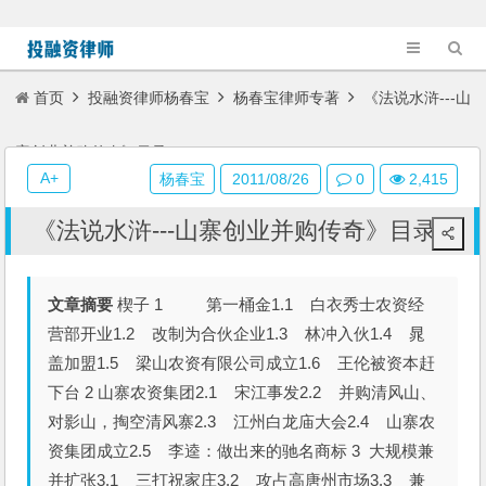
首页
投融资律师杨春宝
杨春宝律师专著
《法说水浒---山
寨创业并购传奇》目录
A+
杨春宝
2011/08/26
0
2,415
《法说水浒---山寨创业并购传奇》目录
文章摘要
楔子 1 第一桶金1.1 白衣秀士农资经
营部开业1.2 改制为合伙企业1.3 林冲入伙1.4 晁
盖加盟1.5 梁山农资有限公司成立1.6 王伦被资本赶
下台 2 山寨农资集团2.1 宋江事发2.2 并购清风山、
对影山，掏空清风寨2.3 江州白龙庙大会2.4 山寨农
资集团成立2.5 李逵：做出来的驰名商标 3 大规模兼
并扩张3.1 三打祝家庄3.2 攻占高唐州市场3.3 兼