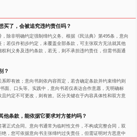
想买了，会被追究违约责任吗？
，除非明确约定强制缔约义务。根据《民法典》第495条，意向
任；若仅作初步约定，未覆盖全部条款，可主张双方无法就其他
细权利义务及违约条款，若无，则不承担违约责任，但需书面通
别？
关系即有效；意向书则依内容而定，若含确定条款并约束缔约则
可书面、口头等。实践中，意向书若仅表达合作意愿，无明确标
款且约定不可更改，则有效。区分关键在于内容具体性和双方意
其他条款，能依据它要求对方签约吗？
签署正式合同。意向书通常为临时性文件，不构成完整合同，双
拒绝，您可依据意向书主张缔约过失责任，但需证明对方恶意中