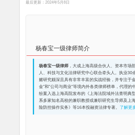
最后更新：2024年5月8日
杨春宝一级律师简介
杨春宝一级律师
，大成上海高级合伙人、资本市场
人、科技与文化法律研究中心联合牵头人。执业30
赌研究颇深且具有非常丰富的实战经验，并专注于金融机构
金"和"公司与商业"等境内外各类律师榜单，代理
纷案入选上海高院发布的《上海法院域外法查明典型
系多家知名高校的兼职教授或兼职研究生导师及上
险防控操作实务》等16本投融资法律专著。
了解更