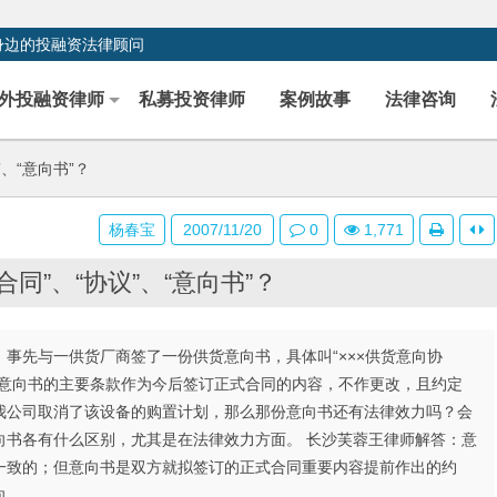
身边的投融资法律顾问
外投融资律师
私募投资律师
案例故事
法律咨询
、“意向书”？
杨春宝
2007/11/20
0
1,771
同”、“协议”、“意向书”？
备，事先与一供货厂商签了一份供货意向书，具体叫“×××供货意向协
以意向书的主要条款作为今后签订正式合同的内容，不作更改，且约定
我公司取消了该设备的购置计划，那么那份意向书还有法律效力吗？会
向书各有什么区别，尤其是在法律效力方面。 长沙芙蓉王律师解答：意
一致的；但意向书是双方就拟签订的正式合同重要内容提前作出的约
向