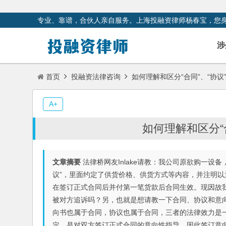
专业、靠谱，合伙人亲自服务。上海投融资律师杨春宝，您
涉
首页
投融资法律咨询
如何理解和区分“合同”、“协议”
A+
如何理解和区分“合
文章摘要
法律桥网友Inlake请教：我公司原欲购一设
议”，里面约定了供货价格、供货方式等内容，并注明
在签订正式合同后并付第一笔货款后合同生效。现因故
被对方追诉吗？另，也就是想请教一下合同、协议和意
向书也属于合同，协议也属于合同，三者的法律效力是
定，是对双方签订正式合同的意向性指导，因此签订意