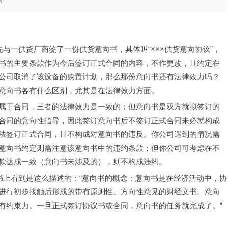
事先与一供货厂商签了一份供货意向书，具体叫“×××供货意向协议”，
书的主要条款作为今后签订正式合同的内容，不作更改，且约定在
公司取消了该设备的购置计划，那么那份意向书还有法律效力吗？
意向书各有什么区别，尤其是在法律效力方面。
属于合同，三者的法律效力是一致的；但意向书是双方就拟签订的
合同的意向性指导，因此签订意向书后不签订正式合同未必就构成
法签订正式合同，且不构成对意向书的违反。你公司遇到的情况需
意向书约定则需注意该意向书中的违约条款；但你公司可考虑在不
款达成一致（意向书未涉及的），则不构成违约。
资料书上看到是这么描述的：“意向书的概念：意向书是在经济活动中，协
进行初步接触后形成的带有原则性、方向性意见的财经文书。意向
有约束力。一旦正式签订协议书或合同，意向书的任务就完成了。”