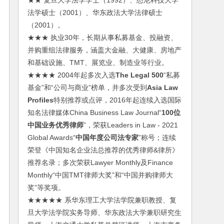
★★ 复旦大学法学学士（1992）、悉尼科技大学
法学硕士（2001）、华东政法大学法律硕士
（2001）。
★★★ 执业30年，长期从事私募基金、投融资、
并购重组法律服务，涵盖大金融、大健康、房地产
和基础设施、TMT、展览业、制造业等行业。
★★★★ 2004年起多次入选
The Legal 500
“私募
基金”和“公司与商业”榜单，并多次受到
Asia Law
Profiles
特别推荐或点评，2016年起连续入选国际
知名法律媒体China Business Law Journal“
100位
中国业务优秀律师
”，荣获Leaders in Law - 2021
Global Awards“
中国年度公司法专家
”称号；连续
荣登《中国知名企业法总推荐的优秀律师&律所》
推荐名录；多次荣获Lawyer Monthly及Finance
Monthly“中国TMT律师大奖”和“中国并购律师大
奖”等奖项。
★★★★★ 系华东理工大学法学院兼职教授、复
旦大学法学院实务导师、华东政法大学兼职研究生