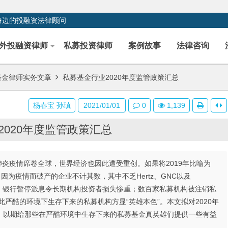
身边的投融资法律顾问
外投融资律师
私募投资律师
案例故事
法律咨询
基金律师实务文章
私募基金行业2020年度监管政策汇总
杨春宝 孙瑱
2021/01/01
0
1,139
2020年度监管政策汇总
肺炎疫情席卷全球，世界经济也因此遭受重创。如果将2019年比喻为
：因为疫情而破产的企业不计其数，其中不乏Hertz、GNC以及
C们血本无归；银行暂停派息令长期机构投资者损失惨重；数百家私募机构被注销私
严酷的环境下生存下来的私募机构方显“英雄本色”。本文拟对2020年
，以期给那些在严酷环境中生存下来的私募基金真英雄们提供一些有益