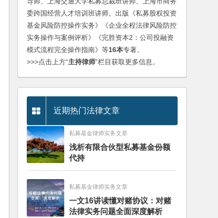
导师、上海交通大学私募总裁班讲师、上海市商务
委跨国经营人才培训班讲师。出版《私募股权投资
基金风险防控操作实务》《企业全程法律风险防控
实务操作与案例评析》《完胜资本2：公司投融资
模式流程完全操作指南》等
16本
专著。
>>>点击上方“
主持律师
”栏目获取更多信息。
近期热门法律文章
私募基金律师实务文章
浅析有限合伙型私募基金份额
代持
私募基金律师实务文章
一文16讲读懂对赌协议：对赌
法律实务问题全面深度解析