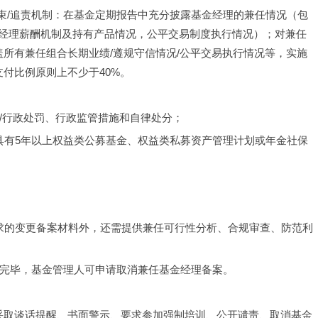
约束/追责机制：在基金定期报告中充分披露基金经理的兼任情况（包
经理薪酬机制及持有产品情况，公平交易制度执行情况）；对兼任
所有兼任组合长期业绩/遵规守信情况/公平交易执行情况等，实施
付比例原则上不少于40%。
事/行政处罚、行政监管措施和自律处分；
具有5年以上权益类公募基金、权益类私募资产管理计划或年金社保
要求的变更备案材料外，还需提供兼任可行性分析、合规审查、防范利
理完毕，基金管理人可申请取消兼任基金经理备案。
采取谈话提醒、书面警示、要求参加强制培训、公开谴责、取消基金