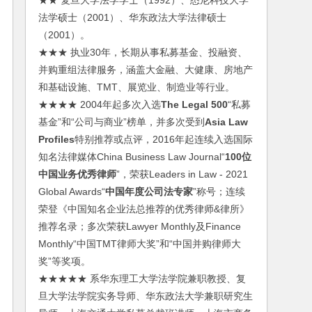
★★ 复旦大学法学学士（1992）、悉尼科技大学
法学硕士（2001）、华东政法大学法律硕士
（2001）。
★★★ 执业30年，长期从事私募基金、投融资、
并购重组法律服务，涵盖大金融、大健康、房地产
和基础设施、TMT、展览业、制造业等行业。
★★★★ 2004年起多次入选
The Legal 500
“私募
基金”和“公司与商业”榜单，并多次受到
Asia Law
Profiles
特别推荐或点评，2016年起连续入选国际
知名法律媒体China Business Law Journal“
100位
中国业务优秀律师
”，荣获Leaders in Law - 2021
Global Awards“
中国年度公司法专家
”称号；连续
荣登《中国知名企业法总推荐的优秀律师&律所》
推荐名录；多次荣获Lawyer Monthly及Finance
Monthly“中国TMT律师大奖”和“中国并购律师大
奖”等奖项。
★★★★★ 系华东理工大学法学院兼职教授、复
旦大学法学院实务导师、华东政法大学兼职研究生