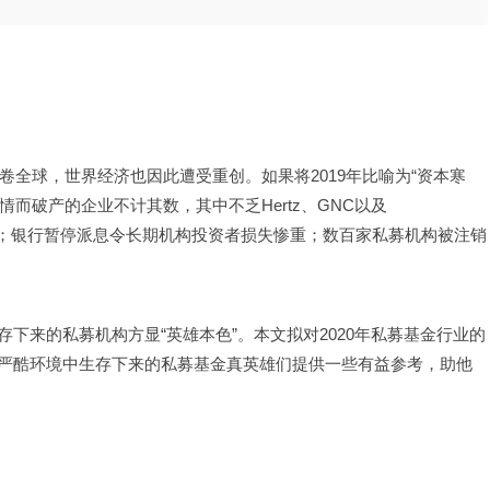
卷全球，世界经济也因此遭受重创。如果将2019年比喻为“资本寒
疫情而破产的企业不计其数，其中不乏Hertz、GNC以及
C们血本无归；银行暂停派息令长期机构投资者损失惨重；数百家私募机构被注销
下来的私募机构方显“英雄本色”。本文拟对2020年私募基金行业的
严酷环境中生存下来的私募基金真英雄们提供一些有益参考，助他