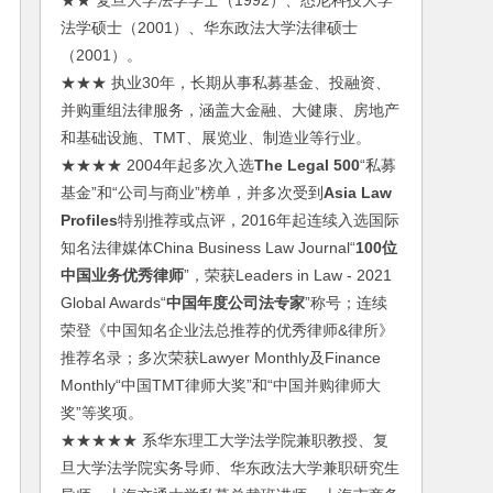
★★ 复旦大学法学学士（1992）、悉尼科技大学
法学硕士（2001）、华东政法大学法律硕士
（2001）。
★★★ 执业30年，长期从事私募基金、投融资、
并购重组法律服务，涵盖大金融、大健康、房地产
和基础设施、TMT、展览业、制造业等行业。
★★★★ 2004年起多次入选
The Legal 500
“私募
基金”和“公司与商业”榜单，并多次受到
Asia Law
Profiles
特别推荐或点评，2016年起连续入选国际
知名法律媒体China Business Law Journal“
100位
中国业务优秀律师
”，荣获Leaders in Law - 2021
Global Awards“
中国年度公司法专家
”称号；连续
荣登《中国知名企业法总推荐的优秀律师&律所》
推荐名录；多次荣获Lawyer Monthly及Finance
Monthly“中国TMT律师大奖”和“中国并购律师大
奖”等奖项。
★★★★★ 系华东理工大学法学院兼职教授、复
旦大学法学院实务导师、华东政法大学兼职研究生