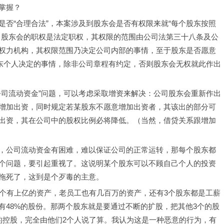
掌握？
否“合理合法”，本案涉及到股东会是否有权限来就“每个股东按照
，股东会的职权是法定职权，其权限的范围由公司法第三十八条及公
权力机构，其权限范围乃决定公司内部的事情，至于股东是否愿意
股东个人决定的事情，除非公司章程有约定，否则股东会无权就此作出
公司流动资金”问题，可以考虑采取增资来解决：公司股东会重新作出
增加出资，同时规定若某股东不愿意增加出资者，其该出的部分可
出资，其在公司中的股权比例必将降低。（当然，借贷关系跟增加
，公司流动资金有困难，难以保证公司的正常运转，那每个股东都
个问题，要引起重视了。这说明某个股东可以不顾自己个人的投资
拖死了，这到是个歹毒的主意。
一个有上亿的资产，老员工也有几百万的资产，还有3个股东都是工薪
持有48%的股份。那两个股东就是要通过不断的扩股，把其他3个的股
的控股，完全由他们2个人说了算。我认为这是一种恶意的行为，有