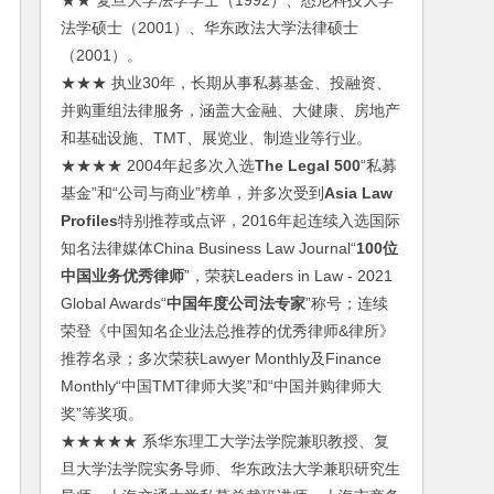
★★ 复旦大学法学学士（1992）、悉尼科技大学
法学硕士（2001）、华东政法大学法律硕士
（2001）。
★★★ 执业30年，长期从事私募基金、投融资、
并购重组法律服务，涵盖大金融、大健康、房地产
和基础设施、TMT、展览业、制造业等行业。
★★★★ 2004年起多次入选
The Legal 500
“私募
基金”和“公司与商业”榜单，并多次受到
Asia Law
Profiles
特别推荐或点评，2016年起连续入选国际
知名法律媒体China Business Law Journal“
100位
中国业务优秀律师
”，荣获Leaders in Law - 2021
Global Awards“
中国年度公司法专家
”称号；连续
荣登《中国知名企业法总推荐的优秀律师&律所》
推荐名录；多次荣获Lawyer Monthly及Finance
Monthly“中国TMT律师大奖”和“中国并购律师大
奖”等奖项。
★★★★★ 系华东理工大学法学院兼职教授、复
旦大学法学院实务导师、华东政法大学兼职研究生