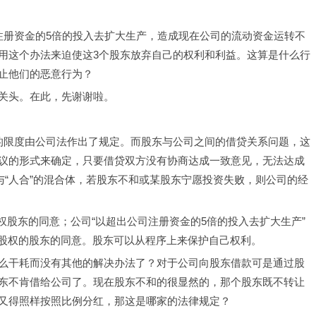
注册资金的5倍的投入去扩大生产，造成现在公司的流动资金运转不
用这个办法来迫使这3个股东放弃自己的权利和利益。这算是什么行
止他们的恶意行为？
关头。在此，先谢谢啦。
的限度由公司法作出了规定。而股东与公司之间的借贷关系问题，这
议的形式来确定，只要借贷双方没有协商达成一致意见，无法达成
与“人合”的混合体，若股东不和或某股东宁愿投资失败，则公司的经
决权股东的同意；公司“以超出公司注册资金的5倍的投入去扩大生产”
的股权的股东的同意。股东可以从程序上来保护自己权利。
么干耗而没有其他的解决办法了？对于公司向股东借款可是通过股
东不肯借给公司了。现在股东不和的很显然的，那个股东既不转让
又得照样按照比例分红，那这是哪家的法律规定？