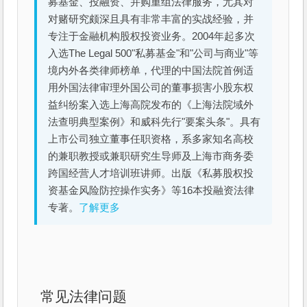
募基金、投融资、并购重组法律服务，尤其对
对赌研究颇深且具有非常丰富的实战经验，并
专注于金融机构股权投资业务。2004年起多次
入选The Legal 500"私募基金"和"公司与商业"等
境内外各类律师榜单，代理的中国法院首例适
用外国法律审理外国公司的董事损害小股东权
益纠纷案入选上海高院发布的《上海法院域外
法查明典型案例》和威科先行"要案头条"。具有
上市公司独立董事任职资格，系多家知名高校
的兼职教授或兼职研究生导师及上海市商务委
跨国经营人才培训班讲师。出版《私募股权投
资基金风险防控操作实务》等16本投融资法律
专著。
了解更多
常见法律问题