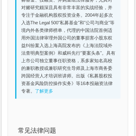
募基金、投融资、并购重组法律服务，尤其对
对赌研究颇深且具有非常丰富的实战经验，并
专注于金融机构股权投资业务。2004年起多次
入选The Legal 500"私募基金"和"公司与商业"等
境内外各类律师榜单，代理的中国法院首例适
用外国法律审理外国公司的董事损害小股东权
益纠纷案入选上海高院发布的《上海法院域外
法查明典型案例》和威科先行"要案头条"。具有
上市公司独立董事任职资格，系多家知名高校
的兼职教授或兼职研究生导师及上海市商务委
跨国经营人才培训班讲师。出版《私募股权投
资基金风险防控操作实务》等16本投融资法律
专著。
了解更多
常见法律问题