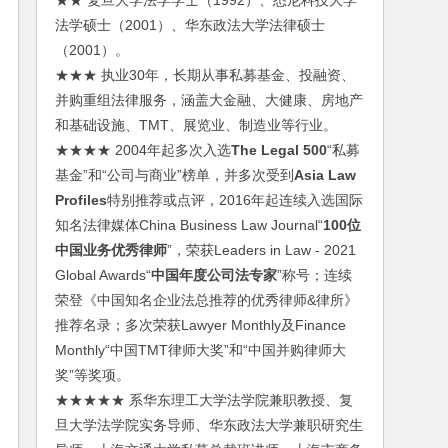
★★ 复旦大学法学学士（1992）、悉尼科技大学
法学硕士（2001）、华东政法大学法律硕士
（2001）。
★★★ 执业30年，长期从事私募基金、投融资、
并购重组法律服务，涵盖大金融、大健康、房地产
和基础设施、TMT、展览业、制造业等行业。
★★★★ 2004年起多次入选
The Legal 500
“私募
基金”和“公司与商业”榜单，并多次受到
Asia Law
Profiles
特别推荐或点评，2016年起连续入选国际
知名法律媒体China Business Law Journal“
100位
中国业务优秀律师
”，荣获Leaders in Law - 2021
Global Awards“
中国年度公司法专家
”称号；连续
荣登《中国知名企业法总推荐的优秀律师&律所》
推荐名录；多次荣获Lawyer Monthly及Finance
Monthly“中国TMT律师大奖”和“中国并购律师大
奖”等奖项。
★★★★★ 系华东理工大学法学院兼职教授、复
旦大学法学院实务导师、华东政法大学兼职研究生