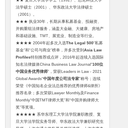
★★ 复旦大学法学学士（1992）、悉尼科技大学
法学硕士（2001）、华东政法大学法律硕士
（2001）。
★★★ 执业30年，长期从事私募基金、投融资、
并购重组法律服务，涵盖大金融、大健康、房地产
和基础设施、TMT、展览业、制造业等行业。
★★★★ 2004年起多次入选
The Legal 500
“私募
基金”和“公司与商业”榜单，并多次受到
Asia Law
Profiles
特别推荐或点评，2016年起连续入选国际
知名法律媒体China Business Law Journal“
100位
中国业务优秀律师
”，荣获Leaders in Law - 2021
Global Awards“
中国年度公司法专家
”称号；连续
荣登《中国知名企业法总推荐的优秀律师&律所》
推荐名录；多次荣获Lawyer Monthly及Finance
Monthly“中国TMT律师大奖”和“中国并购律师大
奖”等奖项。
★★★★★ 系华东理工大学法学院兼职教授、复
旦大学法学院实务导师、华东政法大学兼职研究生