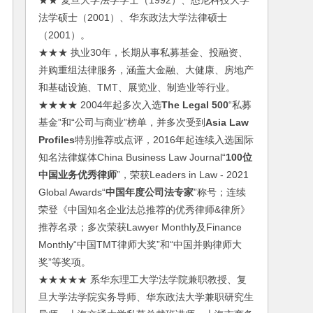
★★ 复旦大学法学学士（1992）、悉尼科技大学
法学硕士（2001）、华东政法大学法律硕士
（2001）。
★★★ 执业30年，长期从事私募基金、投融资、
并购重组法律服务，涵盖大金融、大健康、房地产
和基础设施、TMT、展览业、制造业等行业。
★★★★ 2004年起多次入选
The Legal 500
“私募
基金”和“公司与商业”榜单，并多次受到
Asia Law
Profiles
特别推荐或点评，2016年起连续入选国际
知名法律媒体China Business Law Journal“
100位
中国业务优秀律师
”，荣获Leaders in Law - 2021
Global Awards“
中国年度公司法专家
”称号；连续
荣登《中国知名企业法总推荐的优秀律师&律所》
推荐名录；多次荣获Lawyer Monthly及Finance
Monthly“中国TMT律师大奖”和“中国并购律师大
奖”等奖项。
★★★★★ 系华东理工大学法学院兼职教授、复
旦大学法学院实务导师、华东政法大学兼职研究生