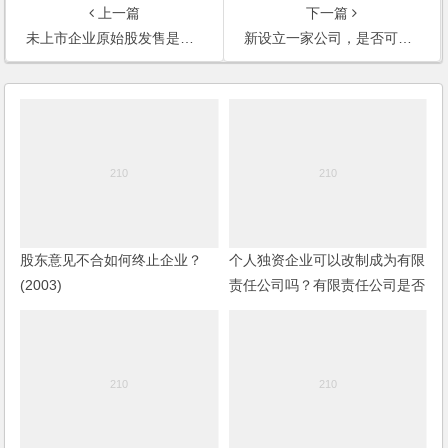
上一篇
下一篇
未上市企业原始股发售是否合法？受诈骗，如何维权？
新设立一家公司，是否可以在全体股东同意的情况下用公司的资金投资股市？
股东意见不合如何终止企业？
个人独资企业可以改制成为有限
(2003)
责任公司吗？有限责任公司是否
可以与个人独资企业共同出资成
立一个新公司？