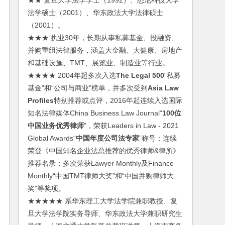
★★ 复旦大学法学学士（1992）、悉尼科技大学
法学硕士（2001）、华东政法大学法律硕士
（2001）。
★★★ 执业30年，长期从事私募基金、投融资、
并购重组法律服务，涵盖大金融、大健康、房地产
和基础设施、TMT、展览业、制造业等行业。
★★★★ 2004年起多次入选
The Legal 500
“私募
基金”和“公司与商业”榜单，并多次受到
Asia Law
Profiles
特别推荐或点评，2016年起连续入选国际
知名法律媒体China Business Law Journal“
100位
中国业务优秀律师
”，荣获Leaders in Law - 2021
Global Awards“
中国年度公司法专家
”称号；连续
荣登《中国知名企业法总推荐的优秀律师&律所》
推荐名录；多次荣获Lawyer Monthly及Finance
Monthly“中国TMT律师大奖”和“中国并购律师大
奖”等奖项。
★★★★★ 系华东理工大学法学院兼职教授、复
旦大学法学院实务导师、华东政法大学兼职研究生