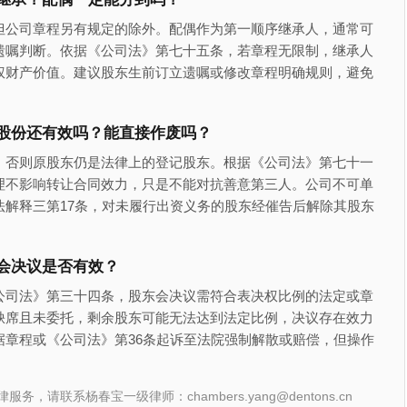
但公司章程另有规定的除外。配偶作为第一顺序继承人，通常可
遗嘱判断。依据《公司法》第七十五条，若章程无限制，继承人
权财产价值。建议股东生前订立遗嘱或修改章程明确规则，避免
股份还有效吗？能直接作废吗？
，否则原股东仍是法律上的登记股东。根据《公司法》第七十一
理不影响转让合同效力，只是不能对抗善意第三人。公司不可单
解释三第17条，对未履行出资义务的股东经催告后解除其股东
会决议是否有效？
公司法》第三十四条，股东会决议需符合表决权比例的法定或章
缺席且未委托，剩余股东可能无法达到法定比例，决议存在效力
章程或《公司法》第36条起诉至法院强制解散或赔偿，但操作
联系杨春宝一级律师：chambers.yang@dentons.cn