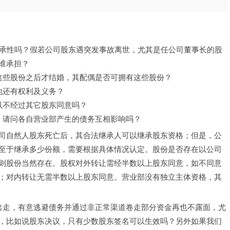
份有继承性吗？假若公司股东遇突发事故离世，尤其是任公司董事长的股
谁承担？
这些股份之后才结婚，其配偶是否可拥有这些股份？
他还有权利及义务？
以不经过其它股东同意吗？
，请问各自营业部产生的债务互相影响吗？
司自然人股东死亡后，其合法继承人可以继承股东资格；但是，公
至于继承多少份额，需要根据具体情况认定。股份是否存在以公司
则股份当然存在。股权对外转让需经半数以上股东同意，如不同意
；对内转让无需半数以上股东同意。营业部没有独立主体资格，其
股东出走，有意逃避债务并通过非正常渠道卷走部分资金再也不露面，尤
，比如说股东决议，只有少数股东签名可以生效吗？另外如果我们