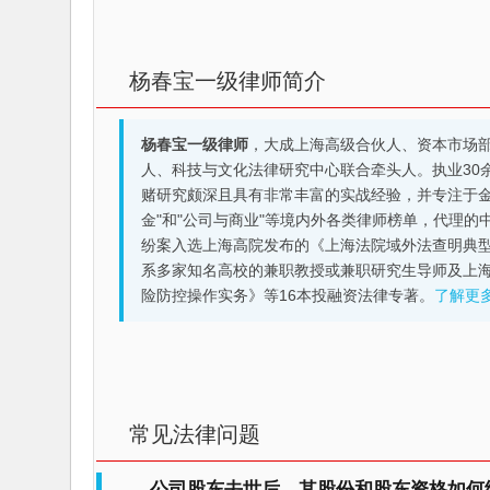
杨春宝一级律师简介
杨春宝一级律师
，大成上海高级合伙人、资本市场
人、科技与文化法律研究中心联合牵头人。执业30
赌研究颇深且具有非常丰富的实战经验，并专注于金融机构
金"和"公司与商业"等境内外各类律师榜单，代理
纷案入选上海高院发布的《上海法院域外法查明典型
系多家知名高校的兼职教授或兼职研究生导师及上
险防控操作实务》等16本投融资法律专著。
了解更
常见法律问题
公司股东去世后，其股份和股东资格如何