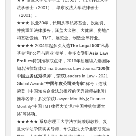
★★ 复旦大学法学学士（1992）、悉尼科技大学
法学硕士（2001）、华东政法大学法律硕士
（2001）。
★★★ 执业30年，长期从事私募基金、投融资、
并购重组法律服务，涵盖大金融、大健康、房地产
和基础设施、TMT、展览业、制造业等行业。
★★★★ 2004年起多次入选
The Legal 500
“私募
基金”和“公司与商业”榜单，并多次受到
Asia Law
Profiles
特别推荐或点评，2016年起连续入选国际
知名法律媒体China Business Law Journal“
100位
中国业务优秀律师
”，荣获Leaders in Law - 2021
Global Awards“
中国年度公司法专家
”称号；连续
荣登《中国知名企业法总推荐的优秀律师&律所》
推荐名录；多次荣获Lawyer Monthly及Finance
Monthly“中国TMT律师大奖”和“中国并购律师大
奖”等奖项。
★★★★★ 系华东理工大学法学院兼职教授、复
旦大学法学院实务导师、华东政法大学兼职研究生