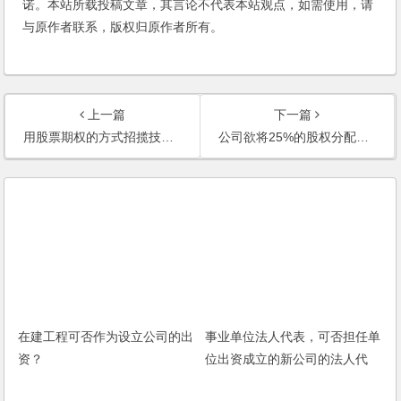
诺。本站所载投稿文章，其言论不代表本站观点，如需使用，请
与原作者联系，版权归原作者所有。
上一篇
下一篇
用股票期权的方式招揽技术人员合法吗？如何操作？
公司欲将25%的股权分配给高层管理人员，如何拟定法律文书？公司董事会怎样产生？
在建工程可否作为设立公司的出
事业单位法人代表，可否担任单
资？
位出资成立的新公司的法人代
表？