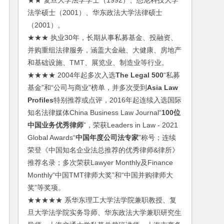
★★ 复旦大学法学学士（1992）、悉尼科技大学
法学硕士（2001）、华东政法大学法律硕士
（2001）。
★★★ 执业30年，长期从事私募基金、投融资、
并购重组法律服务，涵盖大金融、大健康、房地产
和基础设施、TMT、展览业、制造业等行业。
★★★★ 2004年起多次入选
The Legal 500
“私募
基金”和“公司与商业”榜单，并多次受到
Asia Law
Profiles
特别推荐或点评，2016年起连续入选国际
知名法律媒体China Business Law Journal“
100位
中国业务优秀律师
”，荣获Leaders in Law - 2021
Global Awards“
中国年度公司法专家
”称号；连续
荣登《中国知名企业法总推荐的优秀律师&律所》
推荐名录；多次荣获Lawyer Monthly及Finance
Monthly“中国TMT律师大奖”和“中国并购律师大
奖”等奖项。
★★★★★ 系华东理工大学法学院兼职教授、复
旦大学法学院实务导师、华东政法大学兼职研究生