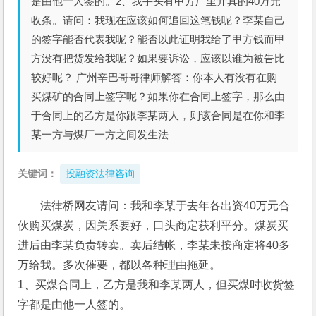
是由他一人签的。2、我手头有甲方厂里开具的40万元
收条。请问：我现在应该如何追回这笔钱呢？李某自己
的签字能否代表我呢？能否以此证明我给了甲方钱而甲
方没有把货发给我呢？如果要诉讼，应该以谁为被告比
较好呢？ 广州辛巴哥哥律师解答：你本人有没有在购
买煤矿的合同上签字呢？如果你在合同上签字，那么由
于合同上的乙方是你跟李某两人，则该合同是在你和李
某一方与煤厂一方之间发生法
关键词：
投融资法律咨询
法律桥网友请问：我和李某于去年各出资40万元合
伙购买煤炭，因关系要好，口头商定获利平分。煤炭买
进后由李某负责转卖。卖后结帐，李某未按商定将40多
万给我。多次催要，都以各种理由拖延。
1、买煤合同上，乙方是我和李某两人，但买煤时收货签
字都是由他一人签的。