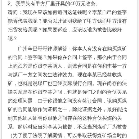
2、我手头有甲方厂里开具的40万元收条。
请问：我现在应该如何追回这笔钱呢？李某自己的签字
能否代表我呢？能否以此证明我给了甲方钱而甲方没有
把货发给我呢？如果要诉讼，应该以谁为被告比较好
呢？
广州辛巴哥哥律师解答：你本人有没有在购买煤矿
的合同上签字呢？如果你在合同上签字，那么由于合同
上的乙方是你跟李某两人，则该合同是在你和李某一方
与煤厂一方之间发生法律效力。现在李某已经签收煤
矿，也就是说煤厂也已经实际履行合同。现在尚存的法
律关系是在你跟李某之间，也就是你们之间的合伙关系
的处理问题，由于你跟他之间没有签订合同，该购买煤
矿的合同能够作为证据之一，除此证据之外，最好能找
到其他证人证明你跟他之间存在的这种合伙买煤的关
系。起诉时应当列李某为被告，不应当列煤矿厂为被告
（为了便于法院了解案情，可以争取获得煤矿场当时的