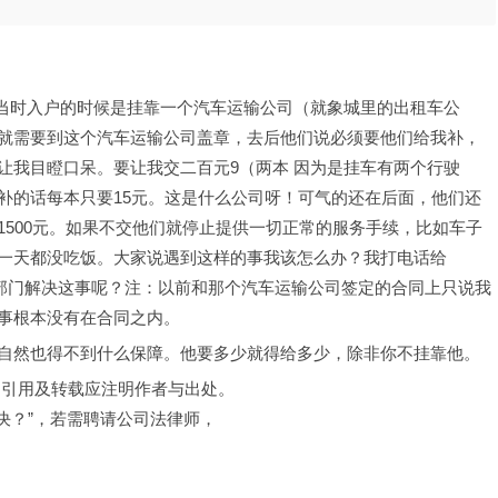
车，当时入户的时候是挂靠一个汽车运输公司（就象城里的出租车公
就需要到这个汽车运输公司盖章，去后他们说必须要他们给我补，
让我目瞪口呆。要让我交二百元9（两本 因为是挂车有两个行驶
补的话每本只要15元。这是什么公司呀！可气的还在后面，他们还
500元。如果不交他们就停止提供一切正常的服务手续，比如车子
一天都没吃饭。大家说遇到这样的事我该怎么办？我打电话给
么部门解决这事呢？注：以前和那个汽车运输公司签定的合同上只说我
事根本没有在合同之内。
自然也得不到什么保障。他要多少就得给多少，除非你不挂靠他。
，引用及转载应注明作者与出处。
决？”，若需聘请公司法律师，