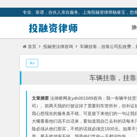
专业、靠谱，合伙人亲自服务。上海投融资律师杨春宝，您
涉
首页
投融资法律咨询
车辆挂靠，挂靠公司乱收费，
A+
车辆挂靠，挂靠
文章摘要
法律桥网友ydh001589咨询：我一有辆半
司）。前两天我的行驶证掉了需要到车管所补，但补证
我心想现在的服务真不错。可是接下来他们的一句让我目
大嘴看着他们说不出话来，要知道我自己去补的话每本
险必须从他们那买，不然的话就必须交1500元。如果
章，要不然就审不掉。我受他们气的一天都没吃饭。