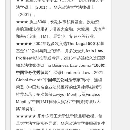
★★ 复旦大学法学学士（1992）、悉尼科技大学
法学硕士（2001）、华东政法大学法律硕士
（2001）。
★★★ 执业30年，长期从事私募基金、投融资、
并购重组法律服务，涵盖大金融、大健康、房地产
和基础设施、TMT、展览业、制造业等行业。
★★★★ 2004年起多次入选
The Legal 500
“私募
基金”和“公司与商业”榜单，并多次受到
Asia Law
Profiles
特别推荐或点评，2016年起连续入选国际
知名法律媒体China Business Law Journal“
100位
中国业务优秀律师
”，荣获Leaders in Law - 2021
Global Awards“
中国年度公司法专家
”称号；连续
荣登《中国知名企业法总推荐的优秀律师&律所》
推荐名录；多次荣获Lawyer Monthly及Finance
Monthly“中国TMT律师大奖”和“中国并购律师大
奖”等奖项。
★★★★★ 系华东理工大学法学院兼职教授、复
旦大学法学院实务导师、华东政法大学兼职研究生