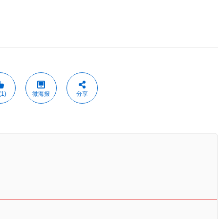
1)
微海报
分享