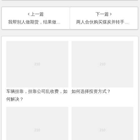
上一篇
下一篇
我帮别人做期货，结果做亏损还被敲诈，款项能否要回？
两人合伙购买煤炭并转手谋利，一人拿钱后不分，怎么办？
车辆挂靠，挂靠公司乱收费，如
如何选择投资方式？
何解决？