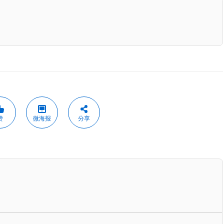
赞
微海报
分享