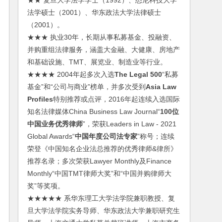
★★ 复旦大学法学学士（1992）、悉尼科技大学
法学硕士（2001）、华东政法大学法律硕士
（2001）。
★★★ 执业30年，长期从事私募基金、投融资、
并购重组法律服务，涵盖大金融、大健康、房地产
和基础设施、TMT、展览业、制造业等行业。
★★★★ 2004年起多次入选
The Legal 500
“私募
基金”和“公司与商业”榜单，并多次受到
Asia Law
Profiles
特别推荐或点评，2016年起连续入选国际
知名法律媒体China Business Law Journal“
100位
中国业务优秀律师
”，荣获Leaders in Law - 2021
Global Awards“
中国年度公司法专家
”称号；连续
荣登《中国知名企业法总推荐的优秀律师&律所》
推荐名录；多次荣获Lawyer Monthly及Finance
Monthly“中国TMT律师大奖”和“中国并购律师大
奖”等奖项。
★★★★★ 系华东理工大学法学院兼职教授、复
旦大学法学院实务导师、华东政法大学兼职研究生