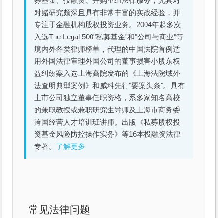
募基金、投融资、并购重组法律服务，尤其对
对赌研究颇深且具有非常丰富的实战经验，并
专注于金融机构股权投资业务。2004年起多次
入选The Legal 500"私募基金"和"公司与商业"等
境内外各类律师榜单，代理的中国法院首例适
用外国法律审理外国公司的董事损害小股东权
益纠纷案入选上海高院发布的《上海法院域外
法查明典型案例》和威科先行"要案头条"。具有
上市公司独立董事任职资格，系多家知名高校
的兼职教授或兼职研究生导师及上海市商务委
跨国经营人才培训班讲师。出版《私募股权投
资基金风险防控操作实务》等16本投融资法律
专著。
了解更多
常见法律问题